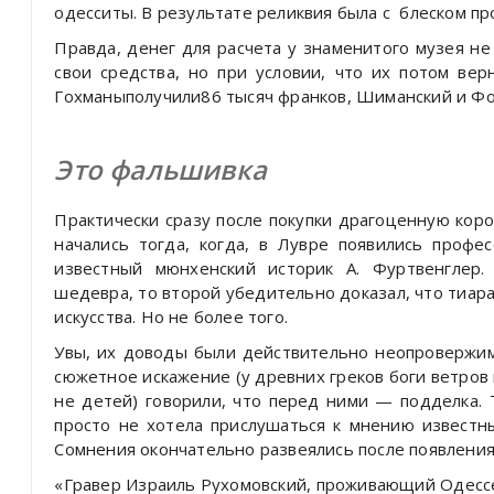
одесситы. В результате реликвия была с блеском пр
Правда, денег для расчета у знаменитого музея н
свои средства, но при условии, что их потом ве
Гохманыполучили86 тысяч франков, Шиманский и Фог
Это фальшивка
Практически сразу после покупки драгоценную кор
начались тогда, когда, в Лувре появились профе
известный мюнхенский историк А. Фуртвенглер.
шедевра, то второй убедительно доказал, что тиа
искусства. Но не более того.
Увы, их доводы были действительно неопровержимы
сюжетное искажение (у древних греков боги ветров
не детей) говорили, что перед ними — подделка.
просто не хотела прислушаться к мнению известны
Сомнения окончательно развеялись после появления 
«Гравер Израиль Рухомовский, проживающий Одессе