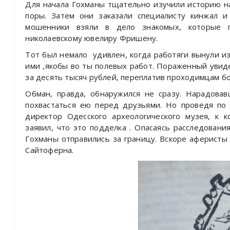
Для начала Гохманы тщательно изучили историю н
поры. Затем они заказали специалисту кинжал и
мошенники взяли в дело знакомых, которые п
николаевскому ювелиру Фришену.
Тот был немало удивлен, когда работяги вынули и
ими ‚якобы во ты полевых работ. Пораженный увид
за десять тысяч рублей, переплатив проходимцам бо
Обман, правда, обнаружился не сразу. Нарадова
похвастаться ею перед друзьями. Но проведя по 
директор Одесского археологического музея, к 
заявил, что это подделка . Опасаясь расследовани
Гохманы отправились за границу. Вскоре аферисты
Сайтоферна.