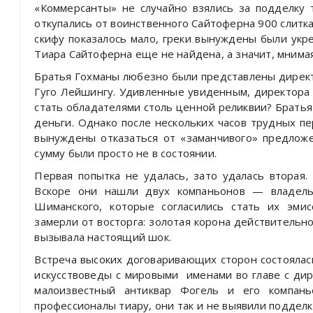
«Коммерсанты» не случайно взялись за подделку 
откупались от воинственного Сайтоферна 900 слитка
скифу показалось мало, греки вынуждены были укре
Тиара Сайтоферна еще не найдена, а значит, мнима
Братья Гохманы любезно были представлены директ
Гуго Лейшингу. Удивленные увиденным, директора 
стать обладателями столь ценной реликвии? Братья
деньги. Однако после нескольких часов трудных п
вынуждены отказаться от «заманчивого» предлож
сумму были просто не в состоянии.
Первая попытка не удалась, зато удалась вторая
Вскоре они нашли двух компаньонов — владельц
Шиманского, которые согласились стать их эми
замерли от восторга: золотая корона действительн
вызывала настоящий шок.
Встреча высоких договаривающих сторон состоялась
искусствоведы с мировыми именами во главе с ди
малоизвестный антиквар Фогель и его компань
профессионалы тиару, они так и не выявили поддел