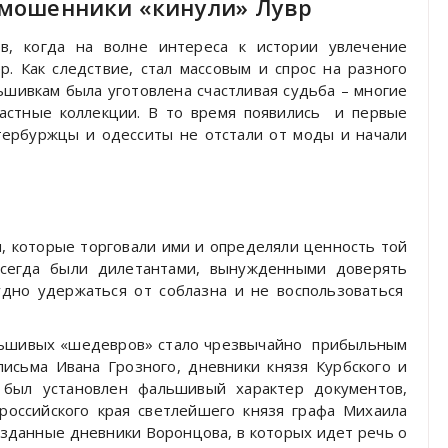
е мошенники «кинули» Лувр
ов, когда на волне интереса к истории увлечение
. Как следствие, стал массовым и спрос на разного
ьшивкам была уготовлена счастливая судьба – многие
частные коллекции. В то время появились и первые
етербуржцы и одесситы не отстали от моды и начали
и, которые торговали ими и определяли ценность той
сегда были дилетантами, вынужденными доверять
удно удержаться от соблазна и не воспользоваться
фальшивых «шедевров» стало чрезвычайно прибыльным
письма Ивана Грозного, дневники князя Курбского и
 был установлен фальшивый характер документов,
российского края светлейшего князя графа Михаила
изданные дневники Воронцова, в которых идет речь о