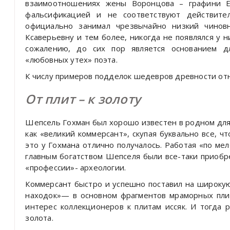
взаимоотношениях жены Воронцова – графини Ел
фальсификацией и не соответствуют действите
официально занимал чрезвычайно низкий чинов
Ксаверьевну и тем более, никогда не появлялся у 
сожалению, до сих пор является основанием д
«любовных утех» поэта.
К числу примеров подделок шедевров древности отн
От плит – к золоту
Шепсель Гохман был хорошо известен в родном для 
как «великий коммерсант», скупая буквально все, 
это у Гохмана отлично получалось. Работая «по ме
главным богатством Шепселя были все-таки приобр
«профессии»- археологии.
Коммерсант быстро и успешно поставил на широкую
находок»— в основном фрагментов мраморных плит
интерес коллекционеров к плитам иссяк. И тогда
золота.