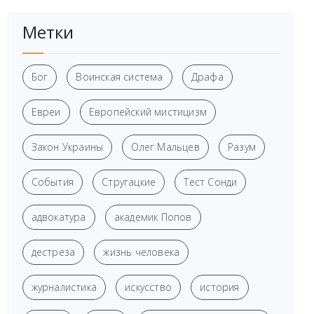
Метки
Бог
Воинская система
Драфа
Евреи
Европейский мистицизм
Закон Украины
Олег Мальцев
Разум
События
Стругацкие
Тест Сонди
адвокатура
академик Попов
дестреза
жизнь человека
журналистика
искусство
история