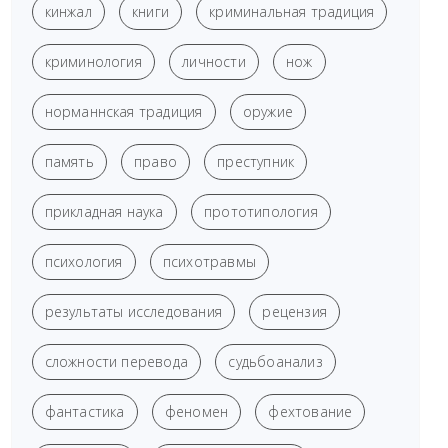
кинжал
книги
криминальная традиция
криминология
личности
нож
норманнская традиция
оружие
память
право
преступник
прикладная наука
прототипология
психология
психотравмы
результаты исследования
рецензия
сложности перевода
судьбоанализ
фантастика
феномен
фехтование