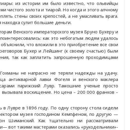
тиары: из истории им было известно, что ольвийцы
ми чистого золота и тиарой. Но когда и этого алчному
плять стены своих крепостей, а не умасливать врага.
я находка сулит большие деньги.
орам Венского императорского музея Бруно Бухеру и
поинтересовались: как это небогатым людям удалось
 объяснили, что вложили в это приобретение все свои
ереговоров Бухер и Лейшинг (к своему счастью) были
ения, так как заплатить запрошенную проходимцами
. Гохманы не напрасно не теряли надежды на удачу.
а антикварной лавки Фогеля и венского маклера
ссарами парижский Лувр. Тамошние ученые просто
о вызывала восхищение. Но цена – 200 000 франков –
 в Лувре в 1896 году. По одну сторону стола сидели
ректором музея господином Кемпфеном, по другую —
он Шиманский. Как тщательно ни рассматривали
ки— вот такими мастерами оказались «рукодельники»-