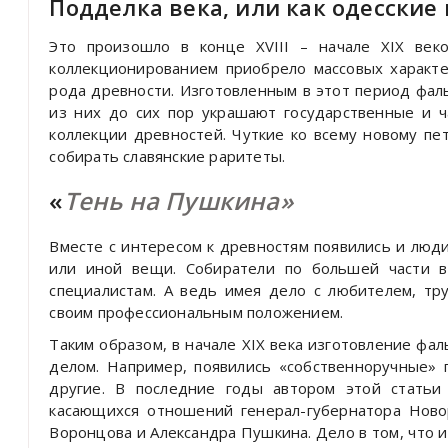
Подделка века, или как одесски
Это произошло в конце XVIII – начале XIX век
коллекционированием приобрело массовых характер
рода древности. Изготовленным в этот период фал
из них до сих пор украшают государственные и 
коллекции древностей. Чуткие ко всему новому п
собирать славянские раритеты.
«
Тень на Пушкина»
Вместе с интересом к древностям появились и люд
или иной вещи. Собиратели по большей части в
специалистам. А ведь имея дело с любителем, тр
своим профессиональным положением.
Таким образом, в начале XIX века изготовление 
делом. Например, появились «собственноручные» 
другие. В последние годы автором этой статьи
касающихся отношений генерал-губернатора Ново
Воронцова и Александра Пушкина. Дело в том, что 