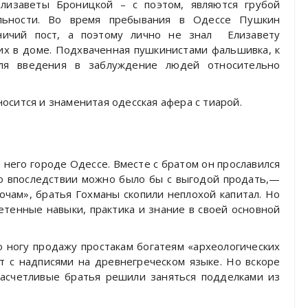
изаветы Броницкой – с поэтом, являются грубой
льности. Во время пребывания в Одессе Пушкин
ничий пост, а поэтому лично не знал Елизавету
них в доме. Подхваченная пушкинистами фальшивка, к
ля введения в заблуждение людей относительно
осится и знаменитая одесская афера с тиарой.
него городе Одессе. Вместе с братом он прославился
что впоследствии можно было бы с выгодой продать,—
лочам», братья Гохманы скопили неплохой капитал. Но
етенные навыки, практика и знание в своей основной
 ногу продажу простакам богатеям «археологических
 с надписями на древнегреческом языке. Но вскоре
 расчетливые братья решили заняться подделками из