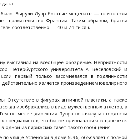
одана.
е было. Вырули Лувр богатые меценаты — они внесли
рнет правительство Франции. Таким образом, братья
ель соответственно — 40 и 74 тысяч.
ону выставили на всеобщее обозрение. Неприятности
ссор Петербургского университета А. Веселовский и
 Если первый только засомневался в подлинности
ра действительно является произведением ювелирного
. Отсутствие в фигурах античной пластики, а также
 всегда изображались в виде мужественных атлетов, а
 Тем не менее дирекция Лувра поначалу из гордости
х специалистов, чтобы не признаваться в просчете.
в одной из парижских газет такого сообщения:
 по улице Успенской в доме №36, объявляет с полной