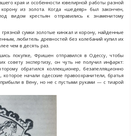
ашего края и особенности ювелирной работы разной
 корону из золота. Когда «шедевр» был закончен,
од видом крестьян отправились к знаменитому
з грязной сумки золотые кинжал и корону, найденные
енным, любитель древностей без колебаний купил их
лее чем в десять раз.
вшись покупке, Фришен отправился в Одессу, чтобы
их совету экспертизу, он чуть не получил инфаркт:
которому обратился коллекционер, безапелляционно
я, которое начали одесские правоохранители, братья
 прибыли в Вену, но не с пустыми руками — с тиарой