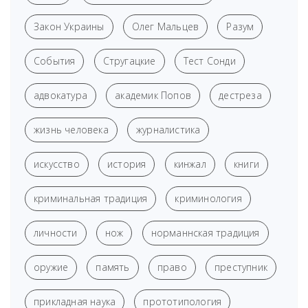
Закон Украины
Олег Мальцев
Разум
События
Стругацкие
Тест Сонди
адвокатура
академик Попов
дестреза
жизнь человека
журналистика
искусство
история
кинжал
книги
криминальная традиция
криминология
личности
нож
норманнская традиция
оружие
память
право
преступник
прикладная наука
прототипология