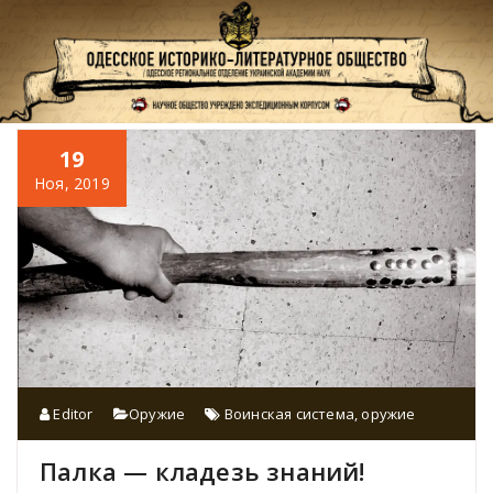
Перейти
к
содержимому
19
Ноя, 2019
Editor
Оружие
Воинская система
,
оружие
Палка — кладезь знаний!