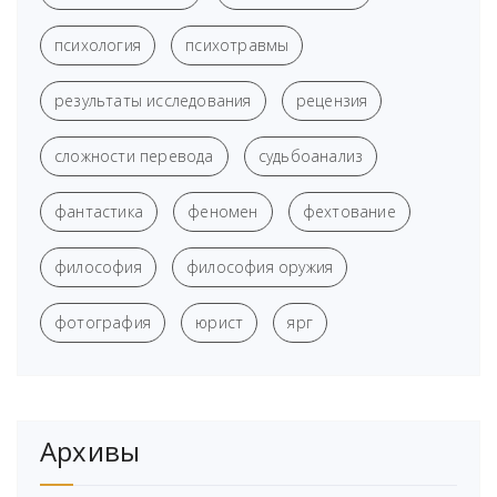
психология
психотравмы
результаты исследования
рецензия
сложности перевода
судьбоанализ
фантастика
феномен
фехтование
философия
философия оружия
фотография
юрист
ярг
Архивы