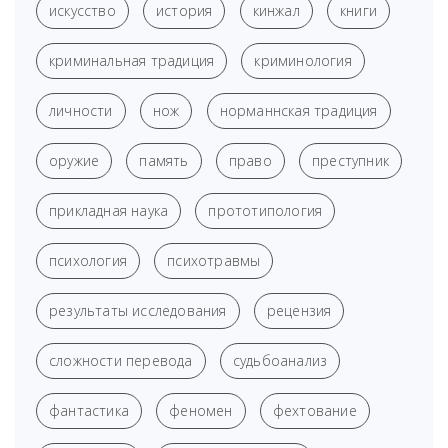
искусство
история
кинжал
книги
криминальная традиция
криминология
личности
нож
норманнская традиция
оружие
память
право
преступник
прикладная наука
прототипология
психология
психотравмы
результаты исследования
рецензия
сложности перевода
судьбоанализ
фантастика
феномен
фехтование