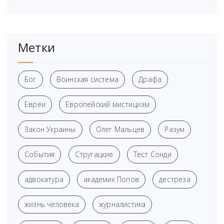
Метки
Бог
Воинская система
Драфа
Евреи
Европейский мистицизм
Закон Украины
Олег Мальцев
Разум
События
Стругацкие
Тест Сонди
адвокатура
академик Попов
дестреза
жизнь человека
журналистика