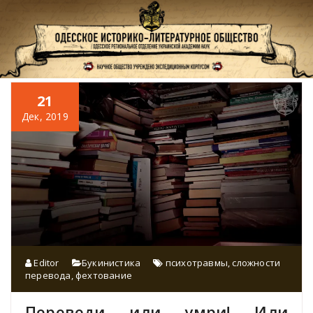
Перейти
к
содержимому
21
Дек, 2019
Editor
Букинистика
психотравмы
,
сложности
перевода
,
фехтование
Переведи или умри! Или