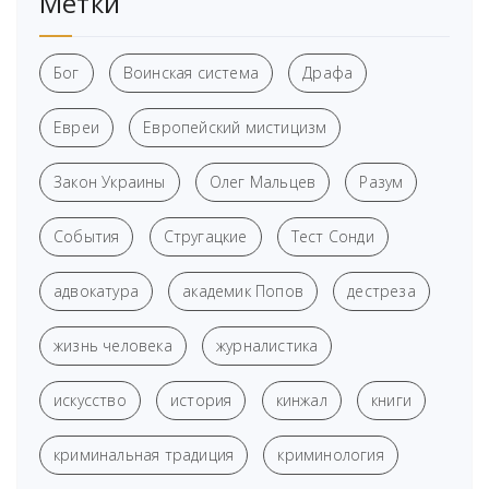
Метки
Бог
Воинская система
Драфа
Евреи
Европейский мистицизм
Закон Украины
Олег Мальцев
Разум
События
Стругацкие
Тест Сонди
адвокатура
академик Попов
дестреза
жизнь человека
журналистика
искусство
история
кинжал
книги
криминальная традиция
криминология