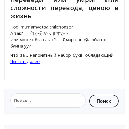
сложности перевода, ценою в
жизнь
Kodi mumamvetsa chilichonse?
А так? — 何か分かりますか ?
Или может быть так? — Ямар нэг зүйл ойлгож
байна уу?
Что за… непонятный набор букв, обладающий …
Читать далее
Найти: