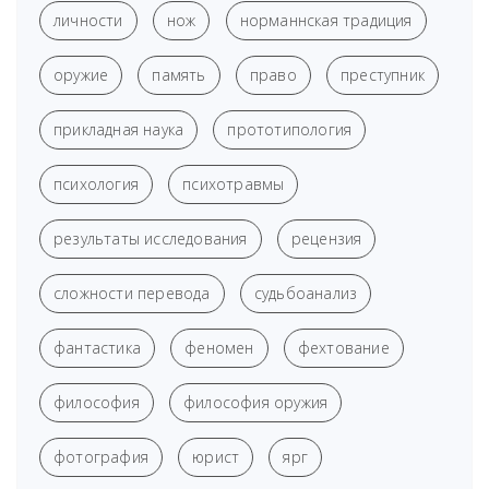
личности
нож
норманнская традиция
оружие
память
право
преступник
прикладная наука
прототипология
психология
психотравмы
результаты исследования
рецензия
сложности перевода
судьбоанализ
фантастика
феномен
фехтование
философия
философия оружия
фотография
юрист
ярг