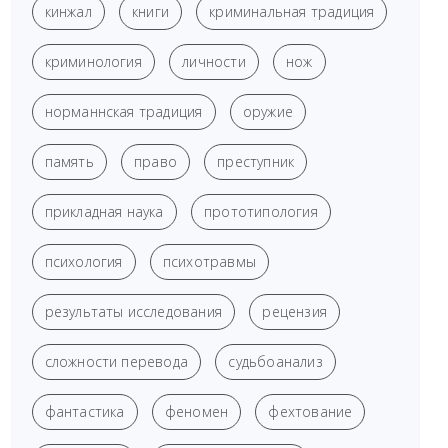
кинжал
книги
криминальная традиция
криминология
личности
нож
норманнская традиция
оружие
память
право
преступник
прикладная наука
прототипология
психология
психотравмы
результаты исследования
рецензия
сложности перевода
судьбоанализ
фантастика
феномен
фехтование