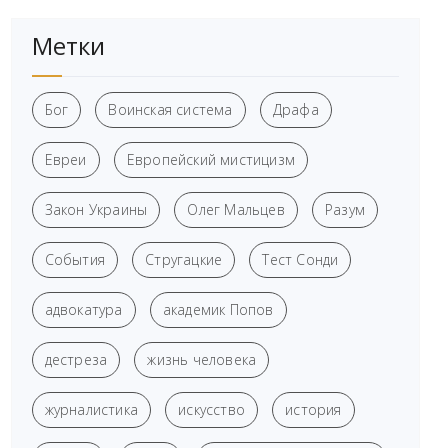
Метки
Бог
Воинская система
Драфа
Евреи
Европейский мистицизм
Закон Украины
Олег Мальцев
Разум
События
Стругацкие
Тест Сонди
адвокатура
академик Попов
дестреза
жизнь человека
журналистика
искусство
история