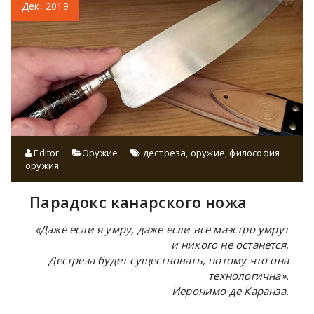
Дек, 2019
Editor
Оружие
дестреза
,
оружие
,
философия
оружия
Парадокс канарского ножа
«Даже если я умру, даже если все маэстро умрут
и никого не останется,
Дестреза будет существовать, потому что она
технологична».
Иеронимо де Каранза.