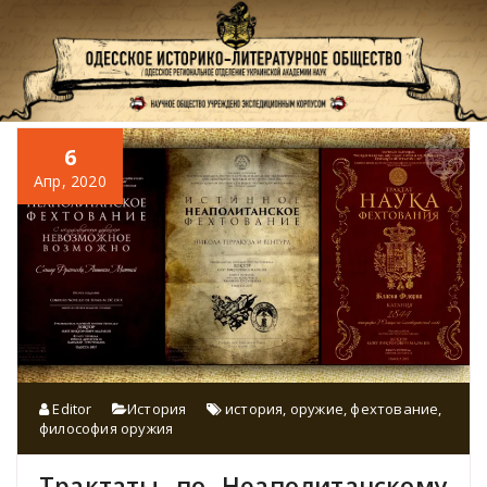
Перейти
к
содержимому
6
Апр, 2020
Editor
История
история
,
оружие
,
фехтование
,
философия оружия
Трактаты по Неаполитанскому