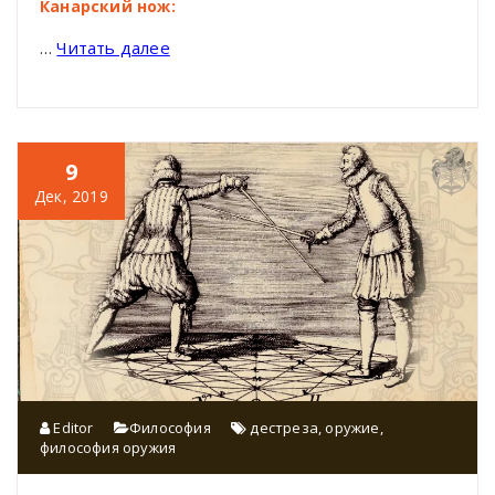
Канарский нож:
…
Читать далее
9
Дек, 2019
Editor
Философия
дестреза
,
оружие
,
философия оружия