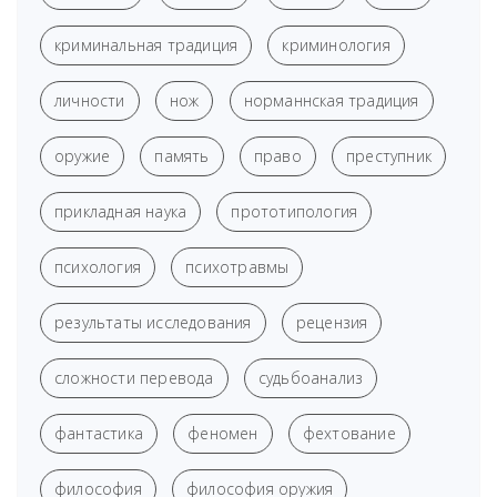
криминальная традиция
криминология
личности
нож
норманнская традиция
оружие
память
право
преступник
прикладная наука
прототипология
психология
психотравмы
результаты исследования
рецензия
сложности перевода
судьбоанализ
фантастика
феномен
фехтование
философия
философия оружия