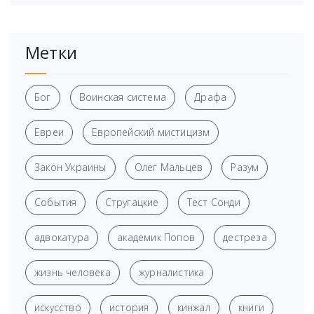
Метки
Бог
Воинская система
Драфа
Евреи
Европейский мистицизм
Закон Украины
Олег Мальцев
Разум
События
Стругацкие
Тест Сонди
адвокатура
академик Попов
дестреза
жизнь человека
журналистика
искусство
история
кинжал
книги