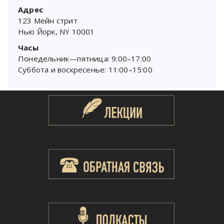
Адрес
123 Мейн стрит
Нью Йорк, NY 10001
Часы
Понедельник—пятница: 9:00–17:00
Суббота и воскресенье: 11:00–15:00