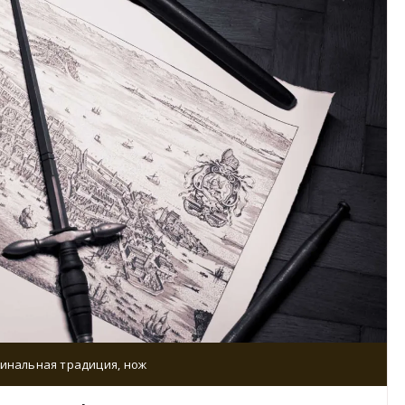
инальная традиция
,
нож