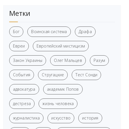
Метки
Бог
Воинская система
Драфа
Евреи
Европейский мистицизм
Закон Украины
Олег Мальцев
Разум
События
Стругацкие
Тест Сонди
адвокатура
академик Попов
дестреза
жизнь человека
журналистика
искусство
история