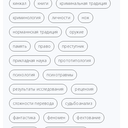
кинжал
книги
криминальная традиция
криминология
личности
нож
норманнская традиция
оружие
память
право
преступник
прикладная наука
прототипология
психология
психотравмы
результаты исследования
рецензия
сложности перевода
судьбоанализ
фантастика
феномен
фехтование