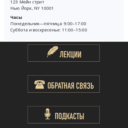
123 Мейн стрит
Нью Йорк, NY 10001
Часы
Понедельник—пятница: 9:00–17:00
Суббота и воскресенье: 11:00–15:00