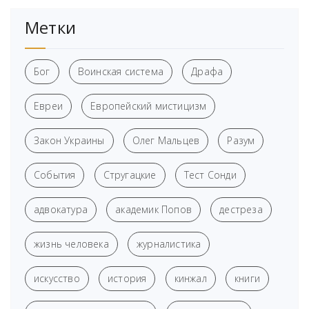
Метки
Бог
Воинская система
Драфа
Евреи
Европейский мистицизм
Закон Украины
Олег Мальцев
Разум
События
Стругацкие
Тест Сонди
адвокатура
академик Попов
дестреза
жизнь человека
журналистика
искусство
история
кинжал
книги