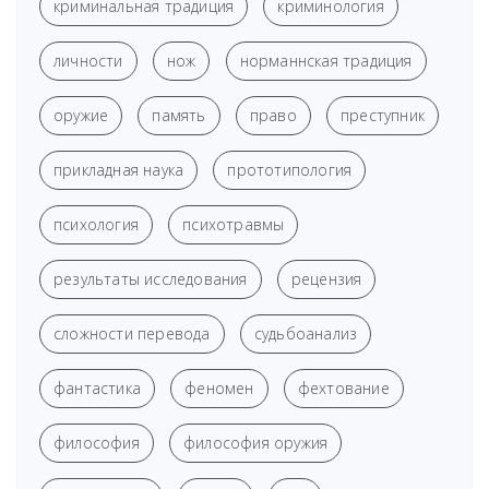
криминальная традиция
криминология
личности
нож
норманнская традиция
оружие
память
право
преступник
прикладная наука
прототипология
психология
психотравмы
результаты исследования
рецензия
сложности перевода
судьбоанализ
фантастика
феномен
фехтование
философия
философия оружия