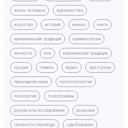
жизнь человека
журналистика
искусство
история
кинжал
книги
криминальная традиция
криминология
личности
нож
норманнская традиция
оружие
память
право
преступник
прикладная наука
прототипология
психология
психотравмы
результаты исследования
рецензия
сложности перевода
судьбоанализ