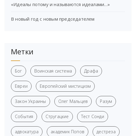
«Идеалы потому и называются идеалами…»
В новый год с новым председателем
Метки
Бог
Воинская система
Драфа
Евреи
Европейский мистицизм
Закон Украины
Олег Мальцев
Разум
События
Стругацкие
Тест Сонди
адвокатура
академик Попов
дестреза