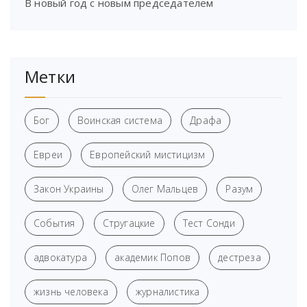
В новый год с новым председателем
Метки
Бог
Воинская система
Драфа
Евреи
Европейский мистицизм
Закон Украины
Олег Мальцев
Разум
События
Стругацкие
Тест Сонди
адвокатура
академик Попов
дестреза
жизнь человека
журналистика