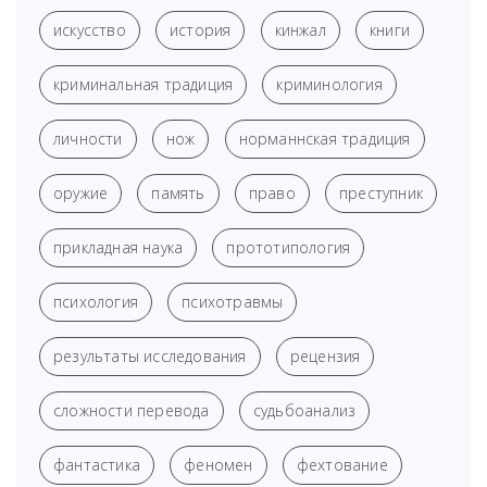
искусство
история
кинжал
книги
криминальная традиция
криминология
личности
нож
норманнская традиция
оружие
память
право
преступник
прикладная наука
прототипология
психология
психотравмы
результаты исследования
рецензия
сложности перевода
судьбоанализ
фантастика
феномен
фехтование