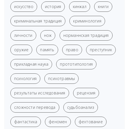
искусство
история
кинжал
книги
криминальная традиция
криминология
личности
нож
норманнская традиция
оружие
память
право
преступник
прикладная наука
прототипология
психология
психотравмы
результаты исследования
рецензия
сложности перевода
судьбоанализ
фантастика
феномен
фехтование