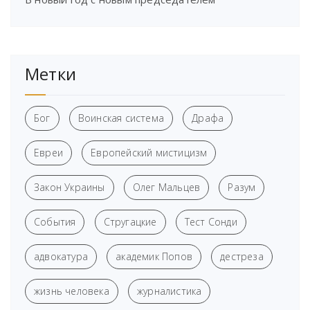
Метки
Бог
Воинская система
Драфа
Евреи
Европейский мистицизм
Закон Украины
Олег Мальцев
Разум
События
Стругацкие
Тест Сонди
адвокатура
академик Попов
дестреза
жизнь человека
журналистика