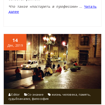
Что такое «постареть в профессии»
…
Читать
далее
14
Дек, 2019
Editor
Со-знание
жизнь человека
,
память
,
судьбоанализ
,
философия