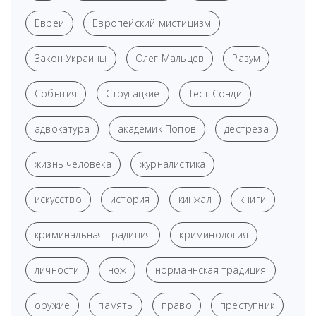
Евреи
Европейский мистицизм
Закон Украины
Олег Мальцев
Разум
События
Стругацкие
Тест Сонди
адвокатура
академик Попов
дестреза
жизнь человека
журналистика
искусство
история
кинжал
книги
криминальная традиция
криминология
личности
нож
норманнская традиция
оружие
память
право
преступник