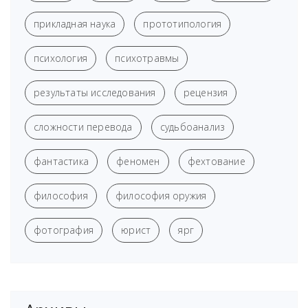
прикладная наука
прототипология
психология
психотравмы
результаты исследования
рецензия
сложности перевода
судьбоанализ
фантастика
феномен
фехтование
философия
философия оружия
фотография
юрист
ярг