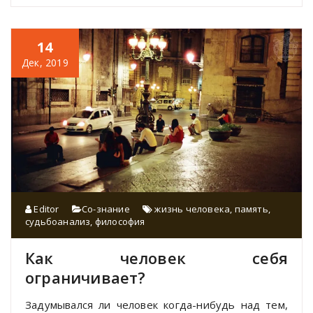
14
Дек, 2019
Editor
Со-знание
жизнь человека
,
память
,
судьбоанализ
,
философия
Как человек себя
ограничивает?
Задумывался ли человек когда-нибудь над тем,