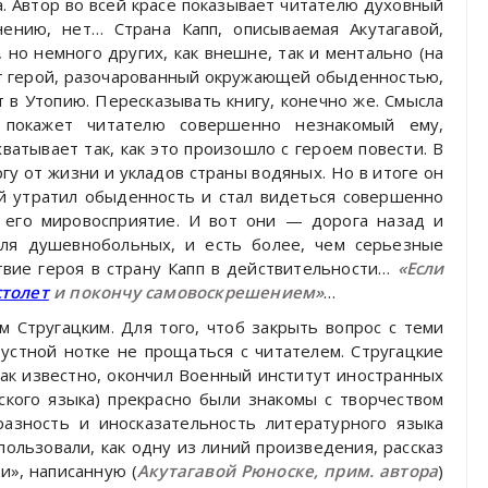
а. Автор во всей красе показывает читателю духовный
нению, нет… Страна Капп, описываемая Акутагавой,
но немного других, как внешне, так и ментально (на
ает герой, разочарованный окружающей обыденностью,
т в Утопию. Пересказывать книгу, конечно же. Смысла
 покажет читателю совершенно незнакомый ему,
ватывает так, как это произошло с героем повести. В
ргу от жизни и укладов страны водяных. Но в итоге он
ый утратил обыденность и стал видеться совершенно
и его мировосприятие. И вот они — дорога назад и
для душевнобольных, и есть более, чем серьезные
вие героя в страну Капп в действительности…
«Если
столет
и покончу самовоскрешением»
…
м Стругацким. Для того, чтоб закрыть вопрос с теми
рустной нотке не прощаться с читателем. Стругацкие
как известно, окончил Военный институт иностранных
нского языка) прекрасно были знакомы с творчеством
разность и иносказательность литературного языка
спользовали, как одну из линий произведения, рассказ
и», написанную (
Акутагавой Рюноске, прим. автора
)