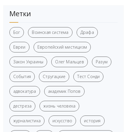
Метки
Бог
Воинская система
Драфа
Евреи
Европейский мистицизм
Закон Украины
Олег Мальцев
Разум
События
Стругацкие
Тест Сонди
адвокатура
академик Попов
дестреза
жизнь человека
журналистика
искусство
история