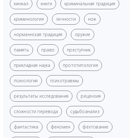
кинжал
книги
криминальная традиция
криминология
личности
нож
норманнская традиция
оружие
память
право
преступник
прикладная наука
прототипология
психология
психотравмы
результаты исследования
рецензия
сложности перевода
судьбоанализ
фантастика
феномен
фехтование