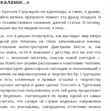
деалами…»
 братьев Стругацких не единожды, а таких, я думаю,
йно велика, прекрасно помнит эту фразу Колдуна. И
в позаимствовано название данной статьи. И почему,
ацких мы поговорим позже, а пока…
ше, что я решил посмотреть, как выглядит мир вверх
едной раз попалась на глаза запылившаяся книжка,
ательным иллюстратором Дмитрием Бисти. и, как
ь» книга, хотя и знакомая с детства, все же кое-что
кэ — японский писатель, классик новой (сегодня —
ры Известен своими рассказами и новеллами. Человек,
 литературно-философское наследие и покончивший с
лияние на мировоззрение и творчество бр. Стругацких
рых есть косвенные и прямые отсылки к творчеству
русских авторов и даже сделал Толстого и Тургенева
популярностью пользовалась и по сей день продолжает
не Водяных», считающаяся по праву одной из самых
считать, что сатира «В стране водяных» направлена
онии, но, вчитываясь, совершенно отчетливо можно