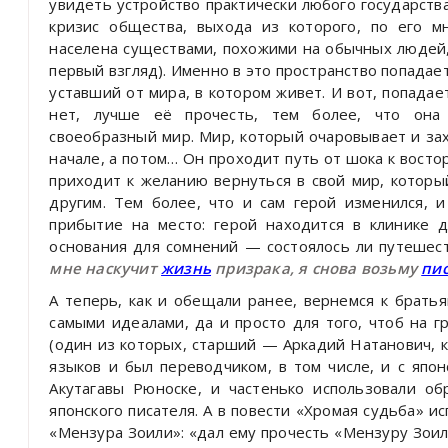
увидеть устройство практически любого государств
кризис общества, выхода из которого, по его м
населена существами, похожими на обычных людей, 
первый взгляд). Именно в это пространство попад
уставший от мира, в котором живет. И вот, попадае
нет, лучше её прочесть, тем более, что она
своеобразный мир. Мир, который очаровывает и зах
начале, а потом… Он проходит путь от шока к восто
приходит к желанию вернуться в свой мир, котор
другим. Тем более, что и сам герой изменился, 
прибытие на место: герой находится в клинике 
основания для сомнений — состоялось ли путешест
мне наскучит
жизнь
призрака, я снова возьму
пи
А теперь, как и обещали ранее, вернемся к братья
самыми идеалами, да и просто для того, чтоб на г
(один из которых, старший — Аркадий Натанович, 
языков и был переводчиком, в том числе, и с япо
Акутагавы Рюноске, и частенько использовали об
японского писателя. А в повести «Хромая судьба» и
«Мензура Зоили»: «дал ему прочесть «Мензуру Зоил