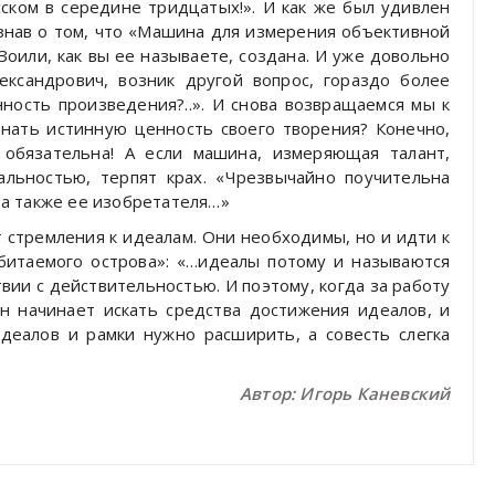
ском в середине тридцатых!». И как же был удивлен
узнав о том, что «Машина для измерения объективной
оили, как вы ее называете, создана. И уже довольно
ександрович, возник другой вопрос, гораздо более
ность произведения?..». И снова возвращаемся мы к
знать истинную ценность своего творения? Конечно,
 обязательна! А если машина, измеряющая талант,
альностью, терпят крах. «Чрезвычайно поучительна
а также ее изобретателя…»
от стремления к идеалам. Они необходимы, но и идти к
Обитаемого острова»: «…идеалы потому и называются
вии с действительностью. И поэтому, когда за работу
он начинает искать средства достижения идеалов, и
идеалов и рамки нужно расширить, а совесть слегка
Автор: Игорь Каневский