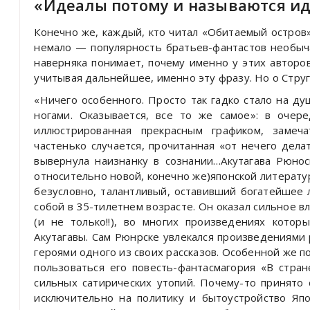
«Идеалы потому и называются и
Конечно же, каждый, кто читал «Обитаемый остров»
немало — популярность братьев-фантастов необыча
наверняка понимает, почему именно у этих авторо
учитывая дальнейшее, именно эту фразу. Но о Струг
«Ничего особенного. Просто так гадко стало на ду
ногами. Оказывается, все то же самое»: в очер
иллюстрированная прекрасным графиком, замеч
частенько случается, прочитанная «от нечего делат
вывернула наизнанку в сознании…Акутагава Рюнос
относительно новой, конечно же)японской литерату
безусловно, талантливый, оставивший богатейшее
собой в 35-тилетнем возрасте. Он оказал сильное в
(и не только!!), во многих произведениях кото
Акутагавы. Сам Рюнрске увлекался произведениями 
героями одного из своих рассказов. Особенной же 
пользоваться его повесть-фантасмагория «В стра
сильных сатирических утопий. Почему-то принято 
исключительно на политику и бытоустройство Яп