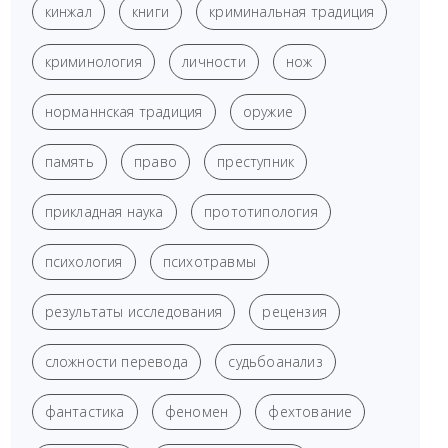
кинжал
книги
криминальная традиция
криминология
личности
нож
норманнская традиция
оружие
память
право
преступник
прикладная наука
прототипология
психология
психотравмы
результаты исследования
рецензия
сложности перевода
судьбоанализ
фантастика
феномен
фехтование