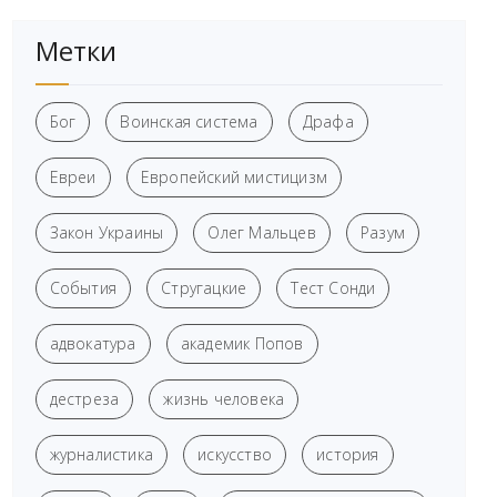
Метки
Бог
Воинская система
Драфа
Евреи
Европейский мистицизм
Закон Украины
Олег Мальцев
Разум
События
Стругацкие
Тест Сонди
адвокатура
академик Попов
дестреза
жизнь человека
журналистика
искусство
история