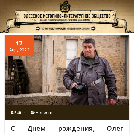
Перейти
к
содержимому
17
Апр, 2022
Editor
Новости
С Днем рождения, Олег