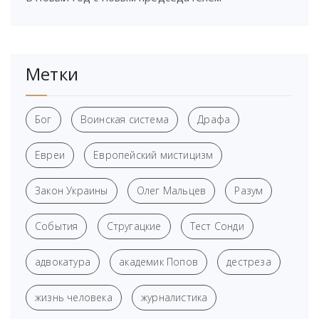
Метки
Бог
Воинская система
Драфа
Евреи
Европейский мистицизм
Закон Украины
Олег Мальцев
Разум
События
Стругацкие
Тест Сонди
адвокатура
академик Попов
дестреза
жизнь человека
журналистика