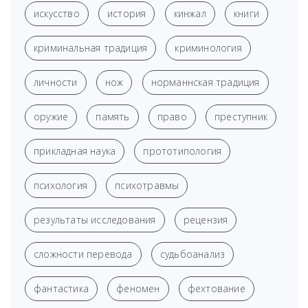
искусство
история
кинжал
книги
криминальная традиция
криминология
личности
нож
норманнская традиция
оружие
память
право
преступник
прикладная наука
прототипология
психология
психотравмы
результаты исследования
рецензия
сложности перевода
судьбоанализ
фантастика
феномен
фехтование