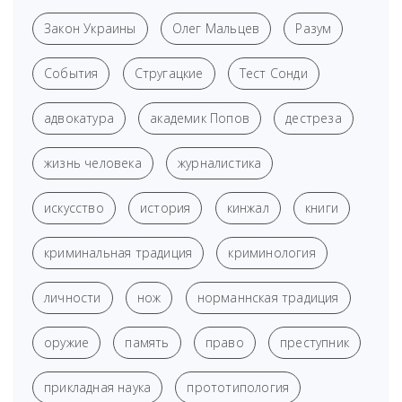
Закон Украины
Олег Мальцев
Разум
События
Стругацкие
Тест Сонди
адвокатура
академик Попов
дестреза
жизнь человека
журналистика
искусство
история
кинжал
книги
криминальная традиция
криминология
личности
нож
норманнская традиция
оружие
память
право
преступник
прикладная наука
прототипология