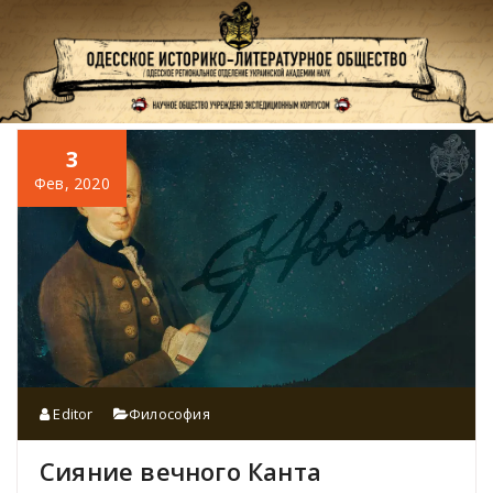
Перейти
к
содержимому
3
Фев, 2020
Editor
Философия
Сияние вечного Канта