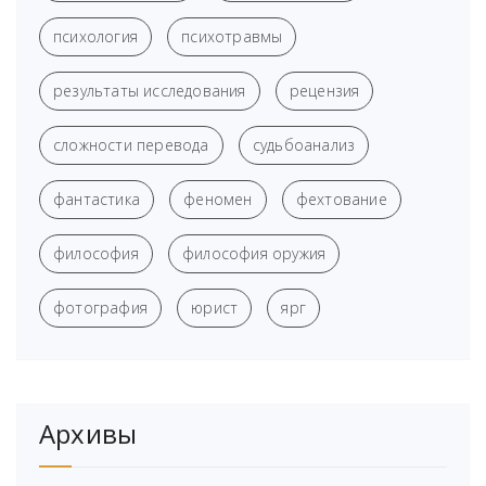
психология
психотравмы
результаты исследования
рецензия
сложности перевода
судьбоанализ
фантастика
феномен
фехтование
философия
философия оружия
фотография
юрист
ярг
Архивы