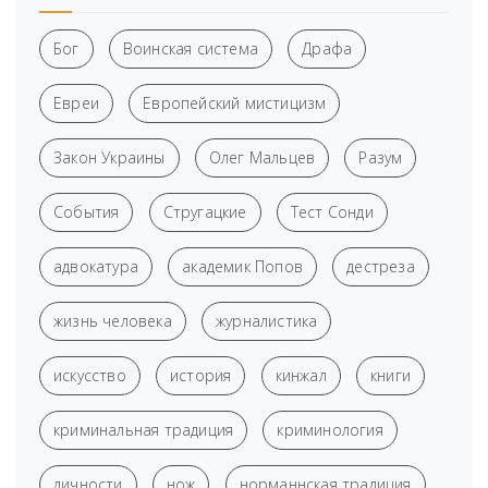
Бог
Воинская система
Драфа
Евреи
Европейский мистицизм
Закон Украины
Олег Мальцев
Разум
События
Стругацкие
Тест Сонди
адвокатура
академик Попов
дестреза
жизнь человека
журналистика
искусство
история
кинжал
книги
криминальная традиция
криминология
личности
нож
норманнская традиция