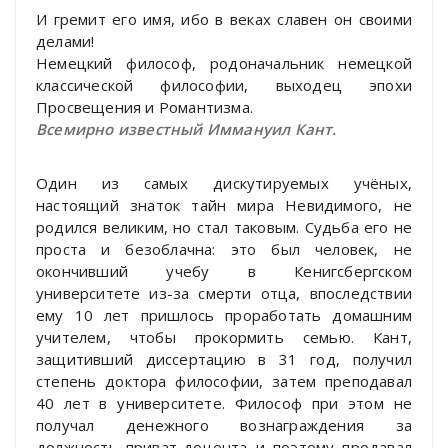
И гремит его имя, ибо в веках славен он своими
делами!
Немецкий философ, родоначальник немецкой
классической философии, выходец эпохи
Просвещения и Романтизма.
Всемирно известный Иммануил Кант
.
Один из самых дискутируемых учёных,
настоящий знаток тайн мира Невидимого, не
родился великим, но стал таковым. Судьба его не
проста и безоблачна: это был человек, не
окончивший учебу в Кенигсбергском
университете из-за смерти отца, впоследствии
ему 10 лет пришлось проработать домашним
учителем, чтобы прокормить семью. Кант,
защитивший диссертацию в 31 год, получил
степень доктора философии, затем преподавал
40 лет в университете. Философ при этом не
получал денежного вознаграждения за
должность приват-доцента и поэтому продавал