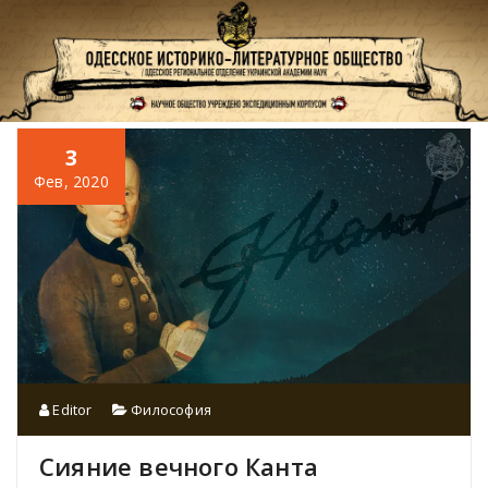
Перейти
к
содержимому
3
Фев, 2020
Editor
Философия
Сияние вечного Канта