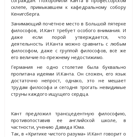
сограждан. Похоронили Канта в профессорском
склепе, примыкавшем к кафедральному собору
Кенигсберга.
Занимающий почётное место в Большой пятерке
философов, И.Кант требует особого внимания. И
даже если порой утверждается, что
деятельность И.Канта можно сравнить с любым
философом, даже с группой философов, всё же
его величие по-прежнему недостижимо.
Германия не одно столетие была буквально
пропитана идеями И.Канта. Он сложен, его язык
достаточно непрост, однако, это не мешает
трудам философа и сегодня трогать невидимые
струны каждого ищущего сердца.
Кант предложил трансцедентную философию,
противопоставив ее английской школе, в
частности, учению Давида Юма.
Так, в «Критике чистого разума» И.Кант говорит о