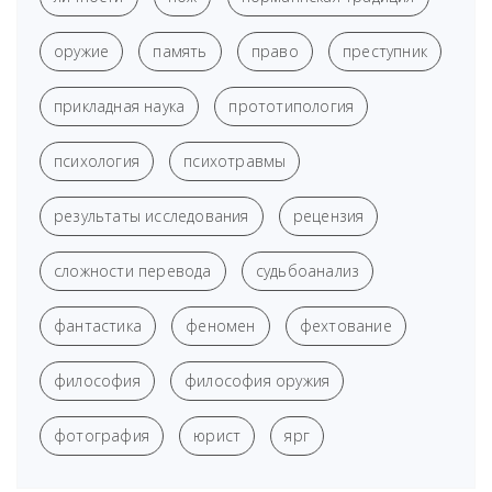
оружие
память
право
преступник
прикладная наука
прототипология
психология
психотравмы
результаты исследования
рецензия
сложности перевода
судьбоанализ
фантастика
феномен
фехтование
философия
философия оружия
фотография
юрист
ярг