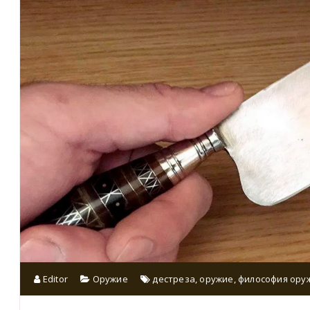
Editor
Оружие
дестреза
,
оружие
,
философия ору