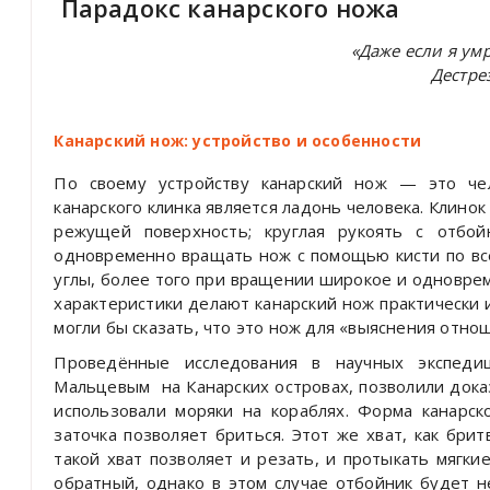
Парадокс канарского ножа
«Даже если я умр
Дестре
Канарский нож: устройство и особенности
По своему устройству канарский нож — это чел
канарского клинка является ладонь человека. Клинок
режущей поверхность; круглая рукоять с отбой
одновременно вращать нож с помощью кисти по в
углы, более того при вращении широкое и одноврем
характеристики делают канарский нож практически 
могли бы сказать, что это нож для «выяснения отно
Проведённые исследования в научных экспеди
Мальцевым
на Канарских островах, позволили док
использовали моряки на кораблях. Форма канарск
заточка позволяет бриться. Этот же хват, как бри
такой хват позволяет и резать, и протыкать мягки
обратный, однако в этом случае отбойник будет н