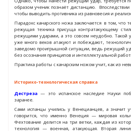
Однако, чтобы нанести режущий удар, требуется п
образом ученик познаёт дистанцию.
Впоследствии 
чтобы выводить противника из равновесия и реализ
Парадокс канарского ножа заключается
в том, что 
режущая техника присуща контратакующему стил
режущими ударами, а это совсем неудобно. Такой у
уже много веков атакуют и побеждают, технологич
заведомо проигрышной ситуации, ведь режущий уд
без осознания принципов и интеллектуальной работ
Практика работы с канарским ножом учит, как из не
Историко-технологическая справка
Дестреза
— это испанское наследие Науки поб
заранее.
Сами испанцы учились у Венецианцев, а значит 
говорится, что именно Венеция — мировая колы
Фехтование делится на три ветки, каждая из кото
технология — военная, атакующая. Вторая лини