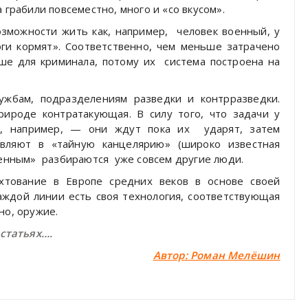
 грабили повсеместно, много и «со вкусом».
зможности жить как, например,
человек военный, у
оги кормят». Соответственно, чем меньше затрачено
ше для криминала, потому их
система построена на
ужбам, подразделениям разведки и контрразведки.
рироде контратакующая. В силу того, что задачи у
ь, например, — они ждут пока их
ударят, затем
авляют в «тайную канцелярию» (широко известная
ленным»
разбираются
уже совсем другие люди.
хтование в Европе средних веков в основе своей
каждой линии есть своя технология, соответствующая
но, оружие.
статьях….
Автор: Роман Мелёшин