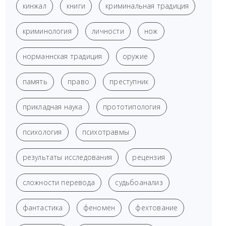
кинжал
книги
криминальная традиция
криминология
личности
нож
норманнская традиция
оружие
память
право
преступник
прикладная наука
прототипология
психология
психотравмы
результаты исследования
рецензия
сложности перевода
судьбоанализ
фантастика
феномен
фехтование