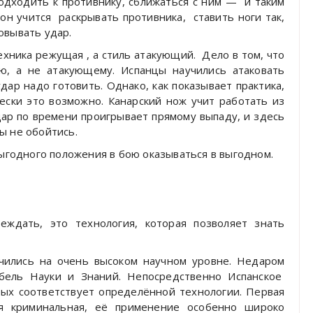
одходить к противнику, сближаться с ним —
и таким
он учится
раскрывать противника,
ставить ноги так,
овывать удар.
техника режущая , а стиль атакующий.
Дело в том, что
ю, а не атакующему. Испанцы научились атаковать
дар надо готовить. Однако, как показывает практика,
ески это возможно. Канарский нож учит работать из
ар по времени проигрывает прямому выпаду, и здесь
ы не обойтись.
выгодного положения в бою оказываться в выгодном.
еждать, это технология, которая позволяет знать
учились на очень высоком научном уровне. Недаром
бель Науки и Знаний. Непосредственно Испанское
рых соответствует определённой технологии. Первая
я криминальная, её применение особенно широко