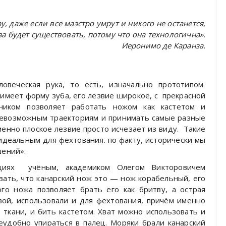
у, даже если все маэстро умрут и никого не останется,
за будет существовать, потому что она технологична».
Иеронимо де Каранза.
овеческая рука, то есть, изначально прототипом
 имеет форму зуба, его лезвие широкое, с
прекрасной
ником позволяет работать ножом как кастетом и
севозможным траекториям и принимать самые разные
енно плоское лезвие просто исчезает из виду.
Такие
идеальным для фехтования. по факту, исторически мы
шений».
циях
учёным, академиком Олегом Викторовичем
азать, что канарский нож это — нож корабельный, его
ого ножа позволяет брать его как бритву, а острая
твой, использовали и для фехтования, причём именно
е ткани, и бить кастетом. Хват можно использовать и
еудобно упираться в палец. Моряки брали канарский