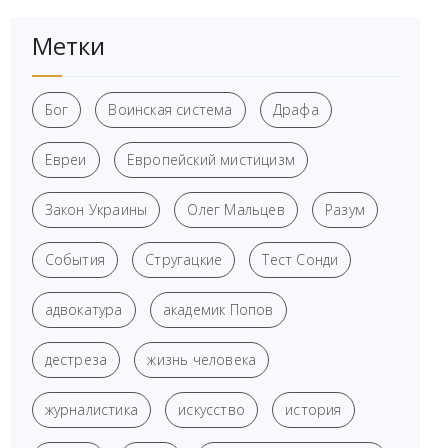
Метки
Бог
Воинская система
Драфа
Евреи
Европейский мистицизм
Закон Украины
Олег Мальцев
Разум
События
Стругацкие
Тест Сонди
адвокатура
академик Попов
дестреза
жизнь человека
журналистика
искусство
история