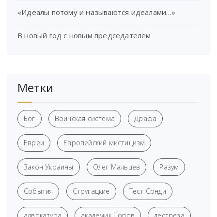
«Идеалы потому и называются идеалами…»
В новый год с новым председателем
Метки
Бог
Воинская система
Драфа
Евреи
Европейский мистицизм
Закон Украины
Олег Мальцев
Разум
События
Стругацкие
Тест Сонди
адвокатура
академик Попов
дестреза