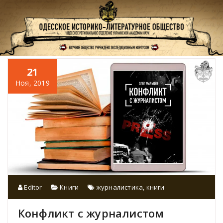
Перейти
к
содержимому
21
Ноя, 2019
Editor
Книги
журналистика
,
книги
Конфликт с журналистом