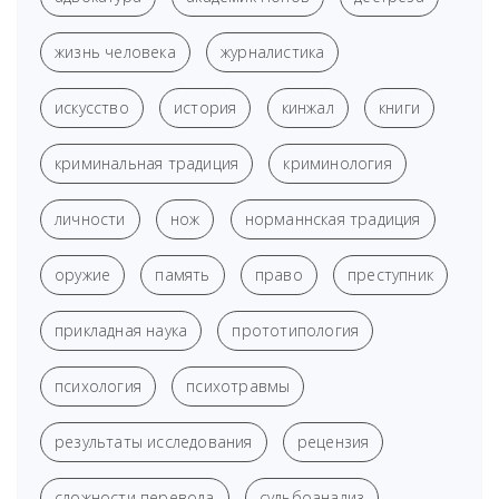
жизнь человека
журналистика
искусство
история
кинжал
книги
криминальная традиция
криминология
личности
нож
норманнская традиция
оружие
память
право
преступник
прикладная наука
прототипология
психология
психотравмы
результаты исследования
рецензия
сложности перевода
судьбоанализ