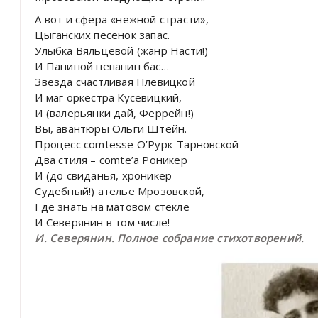
А вот и сфера «нежной страсти»,
Цыганских песенок запас.
Улыбка Вяльцевой (жанр Насти!)
И Паниной непанин бас…
Звезда счастливая Плевицкой
И маг оркестра Кусевицкий,
И (валерьянки дай, Феррейн!)
Вы, авантюры Ольги Штейн.
Процесс comtesse O’Pypк-Тарновской
Два стиля – comte’a Роникер
И (до свиданья, хроникер
Судебный!) ателье Мрозовской,
Где знать на матовом стекле
И Северянин в том числе!
И. Северянин. Полное собрание стихотворений.