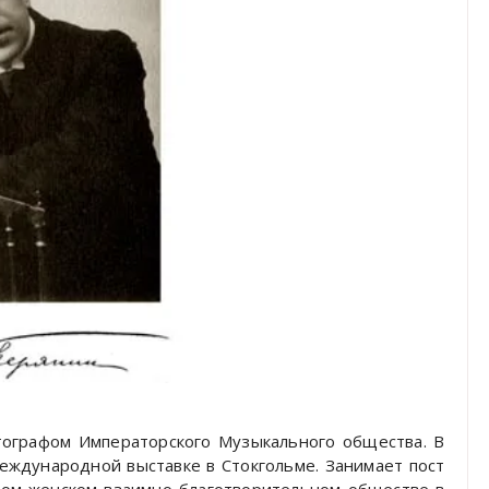
тографом Императорского Музыкального общества. В
еждународной выставке в Стокгольме. Занимает пост
ском женском взаимно-благотворительном обществе в