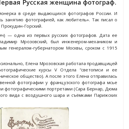
ервая Русская женщина фотограф.
пионерка в среде выдающихся фотографов России. И
сь занятию фотографией, как любитель». Так писал о
. Прокудин-Горский.
ич) — одна из первых русских фотографов. Дата ее
Владимир Мрозовский, был инженером-механиком и
ым генералом-губернатором Москвы, сроком с 1915
ессионально, Елена Мрозовская работала продавщицей
отографические курсы V Отдела “светописи и ее
ическое общество). А после этого Елена отправилась
твенной фотографии у французского фотографа мсье
ими фотографическими портретами (Сара Бернар, Дюма
ского вида с воздушного шара и съёмками Парижских