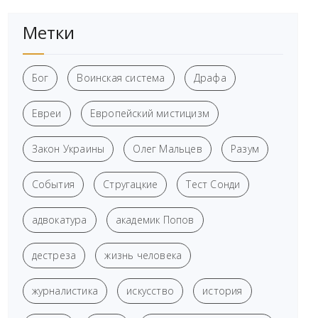
Метки
Бог
Воинская система
Драфа
Евреи
Европейский мистицизм
Закон Украины
Олег Мальцев
Разум
События
Стругацкие
Тест Сонди
адвокатура
академик Попов
дестреза
жизнь человека
журналистика
искусство
история