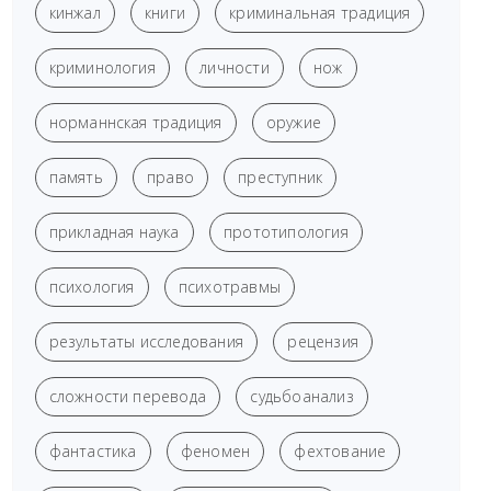
кинжал
книги
криминальная традиция
криминология
личности
нож
норманнская традиция
оружие
память
право
преступник
прикладная наука
прототипология
психология
психотравмы
результаты исследования
рецензия
сложности перевода
судьбоанализ
фантастика
феномен
фехтование