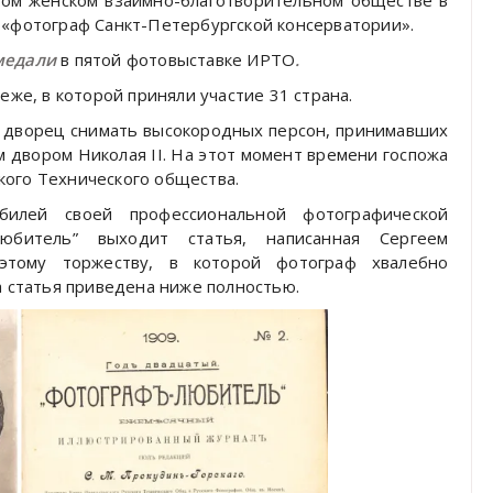
 «фотограф Санкт-Петербургской консерватории».
медали
в пятой фотовыставке ИРТО
.
еже, в которой приняли участие 31 страна.
й дворец снимать высокородных персон, принимавших
м двором Николая II. На этот момент времени госпожа
кого Технического общества.
илей своей профессиональной фотографической
юбитель” выходит статья, написанная Сергеем
этому торжеству, в которой фотограф хвалебно
а статья приведена ниже полностью.