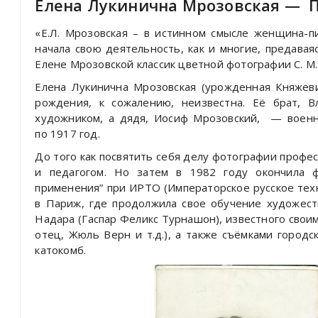
Елена Лукинична Мрозовская — П
«Е.Л. Мрозовская – в истинном смысле женщина-
начала свою деятельность, как и многие, предавая
Елене Мрозовской классик цветной фотографии С. М
Елена Лукинична Мрозовская (урожденная Княжев
рождения, к сожалению, неизвестна. Её брат, 
художником, а дядя, Иосиф Мрозовский, — военн
по 1917 год.
До того как посвятить себя делу фотографии проф
и педагогом. Но затем в 1982 году окончила ф
применения” при ИРТО (Императорское русское техн
в Париж, где продолжила свое обучение художес
Надара (Гаспар Феликс Турнашон), известного сво
отец, Жюль Верн и т.д.), а также съёмками город
катокомб.