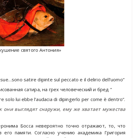
кушение святого Антония»
 sue…sono satire dipinte sul peccato e il delirio dell’uomo”
исованная сатира, на грех человеческий и бред ”
e solo lui ebbe l’audacia di dipingerlo per come è dentro”.
к они выглядят снаружи, ему же хватает мужества
ронима Босса невероятно точно отражают, то, что
в его памяти. Согласно учению академика Григория