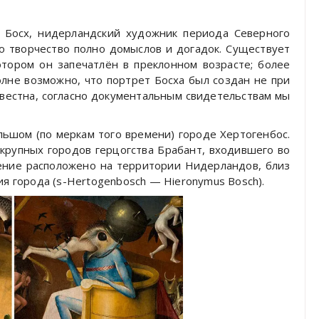
м Босх, нидерландский художник периода Северного
о творчество полно домыслов и догадок. Существует
тором он запечатлён в преклонном возрасте; более
полне возможно, что портрет Босха был создан не при
вестна, согласно документальным свидетельствам мы
льшом (по меркам того времени) городе Хертогенбос.
 крупных городов герцогства Брабант, входившего во
ление расположено на территории Нидерландов, близ
ия города (s-Hertogenbosch — Hieronymus Bosch).