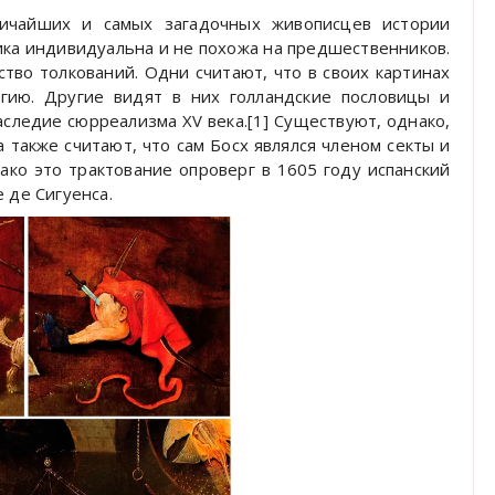
ичайших и самых загадочных живописцев истории
ника индивидуальна и не похожа на предшественников.
тво толкований. Одни считают, что в своих картинах
гию. Другие видят в них голландские пословицы и
аследие сюрреализма XV века.[1] Существуют, однако,
 а также считают, что сам Босх являлся членом секты и
ако это трактование опроверг в 1605 году испанский
 де Сигуенса.