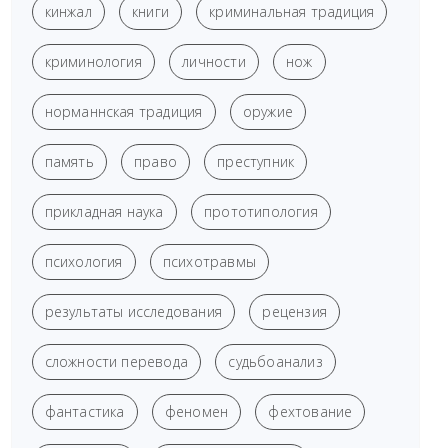
кинжал
книги
криминальная традиция
криминология
личности
нож
норманнская традиция
оружие
память
право
преступник
прикладная наука
прототипология
психология
психотравмы
результаты исследования
рецензия
сложности перевода
судьбоанализ
фантастика
феномен
фехтование