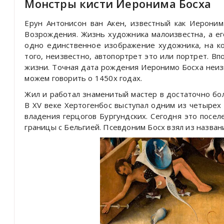
Монстры кисти Иеронима Босха
Ерун Антонисон ван Акен, известный как Иерони
Возрождения. Жизнь художника малоизвестна, а ег
одно единственное изображение художника, на ко
того, неизвестно, автопортрет это или портрет. В
жизни. Точная дата рождения Иеронимо Босха неиз
можем говорить о 1450х годах.
Жил и работал знаменитый мастер в достаточно бо
В XV веке Хертогенбос выступал одним из четырех
владения герцогов Бургундских. Сегодня это посе
границы с Бельгией. Псевдоним Босх взял из назван