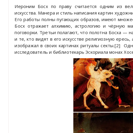
Иероним Босх по праву считается одним из вел
искусства. Манера и стиль написания картин худож
Его работы полны пугающих образов, имеют множес
Босх отражает алхимию, астрологию и чёрную ма
поговорки. Третьи полагают, что полотна Босха — н
и те, кто видят в его искусстве религиозную ересь,
изображал в своих картинах ритуалы секты.[2] Одн
исследователь и библиотекарь Эскориала монах Хосе