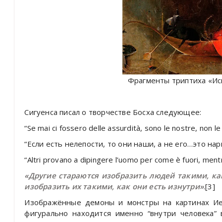
Фрагменты триптиха «Ис
Сигуенса писал о творчестве Босха следующее:
“Se mai ci fossero delle assurdità, sono le nostre, non le
“Если есть нелепости, то они наши, а не его…это нар
“Altri provano a dipingere l’uomo per come è fuori, mentr
«Другие стараются изобразить людей такими, ка
изобразить их такими, как они есть изнутри»
.[3]
Изображённые демоны и монстры на картинах Ие
фигурально находится именно “внутри человека” 