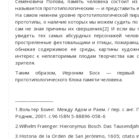
Семёновича Попова, память человека состоит и
называется прототипологическим — и представить е
На самом нижнем уровне прототипологической пи
прототипы, о наличие которых мы можем судить по
сам не зная причины их свершения.[2] И если вы 
увидеть тех самых абсурдных персонажей челов
простреленные фехтовальщики и птицы, пожирающ
обнажая содержимое её среды, картины художн
интерес к неповторимым плодам творчества как с
зрителя.
Таким образом, Иероним Босх — первый ч
прототипологического блока памяти человека.
_________________
1.Вольтер Боинг. Между Адом и Раем. / пер. с анг. 
Родник, 2001. с.96 ISBN 5-88896-058-6
2.Wilhelm Fraenger: Hieronymus Bosch. Das Tausendjäh
3.Historia de la Orden de San Jerónimo, 1605; citato in 