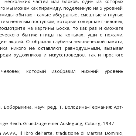
з нескольких частей или блоков, один из которых
го мы можем как пирамиду, поделённую на 5 уровней.
рамиды обитают самые абсурдные, смешные и глупые
 тем нелепым поступкам, которые совершает человек,
посмотрите на картины Босха, то как раз и сможете
еческого бытия: птицы на коньках, уши с ножами,
ие людей. Отображая глубины человеческой памяти,
ика никого не оставляют равнодушными, вызывая
реди художников и искусствоведов, так и простого
еловек, который изобразил нижний уровень
П. Боборыкина, науч. ред. Т. Володина–Германия: Арт-
rige Reich. Grundzüge einer Auslegung, Coburg, 1947
AA.VV., Il libro dell’arte, traduzione di Martina Dominici,