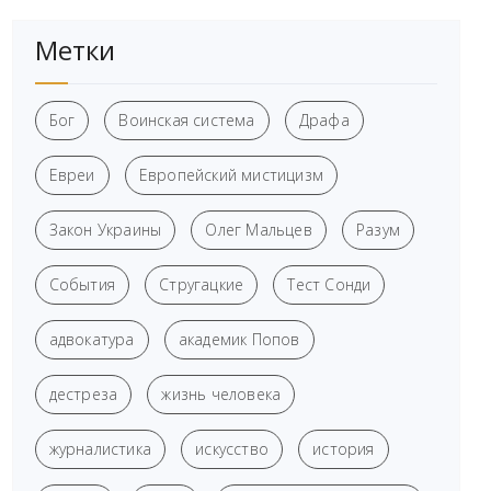
Метки
Бог
Воинская система
Драфа
Евреи
Европейский мистицизм
Закон Украины
Олег Мальцев
Разум
События
Стругацкие
Тест Сонди
адвокатура
академик Попов
дестреза
жизнь человека
журналистика
искусство
история