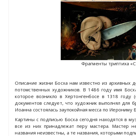
Фрагменты триптиха «С
Описание жизни Босха нам известно из архивных д
потомственных художников. В 1486 году имя Босха
которое возникло в Хертонгенбосе в 1318 году 
документов следует, что художник выполнял для бр
Иоанна состоялась заупокойная месса по Иерониму Б
Картины с подписью Босха сегодня находятся в му
все из них принадлежат перу мастера. Мастер н
названия неизвестны, а те названия, которыми подпи