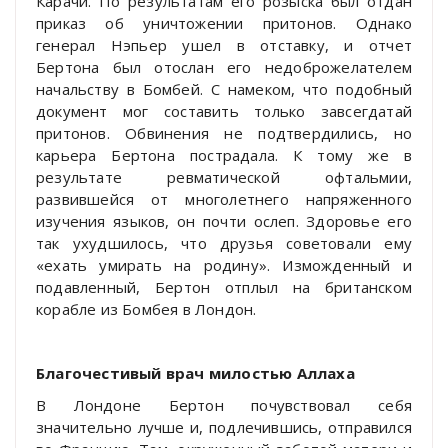
Карачи. По результатам его розыска был отдан
приказ об уничтожении притонов. Однако
генерал Нэпьер ушел в отставку, и отчет
Бертона был отослан его недоброжелателем
начальству в Бомбей. С намеком, что подобный
документ мог составить только завсегдатай
притонов. Обвинения не подтвердились, но
карьера Бертона пострадала. К тому же в
результате ревматической офтальмии,
развившейся от многолетнего напряженного
изучения языков, он почти ослеп. Здоровье его
так ухудшилось, что друзья советовали ему
«ехать умирать на родину». Изможденный и
подавленный, Бертон отплыл на британском
корабле из Бомбея в Лондон.
Благочестивый врач милостью Аллаха
В Лондоне Бертон почувствовал себя
значительно лучше и, подлечившись, отправился