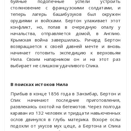
буйные подопечные успели устроить
столкновение с французскими солдатами, и
теперь лагерь башибузуков был окружен
орудиями и войсками. Бертон улаживает этот
конфликт, но, попав в очередную опалу у
начальства, отправляется домой, в Англию.
Крымская война завершилась. Ричард Бертон
возвращается к своей давней мечте и вновь
начинает готовить экспедицию к верховьям
Нила. Своим напарником он и на этот раз
выбирает не слишком удачливого Спика.
В поисках истоков Нила
Прибыв в конце 1856 года в Занзибар, Бертон и
Спик начинают последние приготовления,
развлекаясь охотой на бегемотов. Через полгода
караван из 132 человек и тридцати навьюченных
ослов двинулся в глубь материка. Вскоре ослы
подохли от укусов мух цеце, а Бертона и Спика