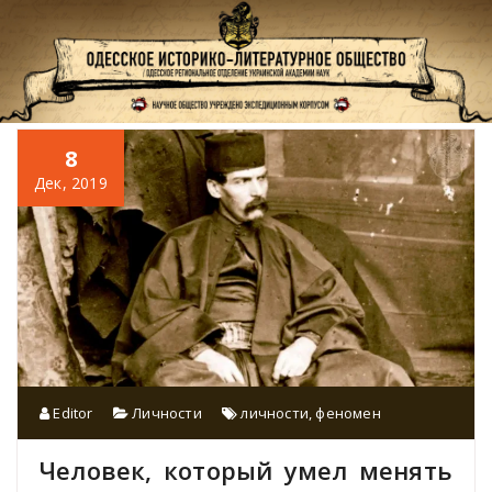
Перейти
к
содержимому
8
Дек, 2019
Editor
Личности
личности
,
феномен
Человек, который умел менять