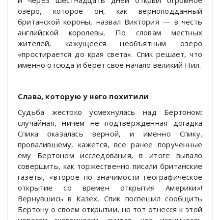
озеро, которое он, как верноподданный
британской короны, назвал Виктория — в честь
английской королевы. По словам местных
жителей, кажущееся необъятным озеро
«простирается до края света». Спик решает, что
именно отсюда и берет свое начало великий Нил.
Слава, которую у него похитили
Судьба жестоко усмехнулась над Бертоном:
случайная, ничем не подтвержденная догадка
Спика оказалась верной, и именно Спику,
провалившему, кажется, все ранее порученные
ему Бертоном исследования, в итоге выпало
совершить, как торжественно писали британские
газеты, «второе по значимости географическое
открытие со времен открытия Америки»!
Вернувшись в Казех, Спик поспешил сообщить
Бертону о своем открытии, но тот отнесся к этой
новости скептически, считая, что истинность