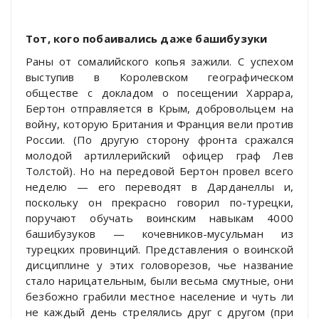
Тот, кого побаивались даже башибузуки
Раны от сомалийского копья зажили. С успехом
выступив в Королевском географическом
обществе с докладом о посещении Харрара,
Бертон отправляется в Крым, добровольцем на
войну, которую Британия и Франция вели против
России. (По другую сторону фронта сражался
молодой артиллерийский офицер граф Лев
Толстой). Но на передовой Бертон провел всего
неделю — его переводят в Дарданеллы и,
поскольку он прекрасно говорил по-турецки,
поручают обучать воинским навыкам 4000
башибузуков — кочевников-мусульман из
турецких провинций. Представления о воинской
дисциплине у этих головорезов, чье название
стало нарицательным, были весьма смутные, они
безбожно грабили местное население и чуть ли
не каждый день стрелялись друг с другом (при