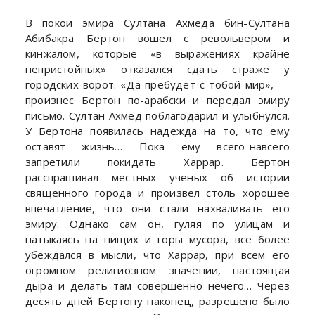
В покои эмира Султана Ахмеда бин-Султана
Абибакра Бертон вошел с револьвером и
кинжалом, которые «в выражениях крайне
непристойных» отказался сдать страже у
городских ворот. «Да пребудет с тобой мир», —
произнес Бертон по-арабски и передал эмиру
письмо. Султан Ахмед поблагодарил и улыбнулся.
У Бертона появилась надежда на то, что ему
оставят жизнь… Пока ему всего-навсего
запретили покидать Харрар. Бертон
расспрашивал местных ученых об истории
священного города и произвел столь хорошее
впечатление, что они стали нахваливать его
эмиру. Однако сам он, гуляя по улицам и
натыкаясь на нищих и горы мусора, все более
убеждался в мысли, что Харрар, при всем его
огромном религиозном значении, настоящая
дыра и делать там совершенно нечего… Через
десять дней Бертону наконец, разрешено было