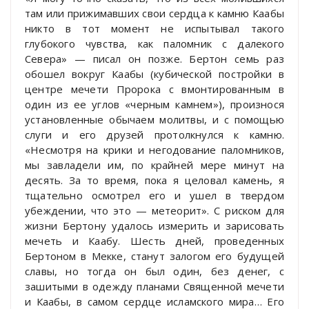
там или прижимавших свои сердца к камню Каабы
никто в тот момент не испытывал такого
глубокого чувства, как паломник с далекого
Севера» — писал он позже. Бертон семь раз
обошел вокруг Каабы (кубической постройки в
центре мечети Пророка с вмонтированным в
один из ее углов «черным камнем»), произнося
установленные обычаем молитвы, и с помощью
слуги и его друзей протолкнулся к камню.
«Несмотря на крики и негодование паломников,
мы завладели им, по крайней мере минут на
десять. За то время, пока я целовал камень, я
тщательно осмотрел его и ушел в твердом
убеждении, что это — метеорит». С риском для
жизни Бертону удалось измерить и зарисовать
мечеть и Каабу. Шесть дней, проведенных
Бертоном в Мекке, станут залогом его будущей
славы, но тогда он был один, без денег, с
зашитыми в одежду планами Священной мечети
и Каабы, в самом сердце исламского мира… Его