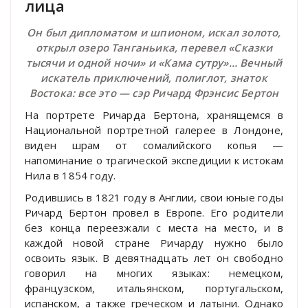
лица
Он был дипломатом и шпионом, искал золото,
открыл озеро Танганьика, перевел «Сказки
тысячи и одной ночи» и «Кама сутру»… Вечный
искатель приключений, полиглот, знаток
Востока: все это — сэр Ричард Фрэнсис Бертон
На портрете Ричарда Бертона, хранящемся в
Национальной портретной галерее в Лондоне,
виден шрам от сомалийского копья —
напоминание о трагической экспедиции к истокам
Нила в 1854 году.
Родившись в 1821 году в Англии, свои юные годы
Ричард Бертон провел в Европе. Его родители
без конца переезжали с места на место, и в
каждой новой стране Ричарду нужно было
освоить язык. В девятнадцать лет он свободно
говорил на многих языках: немецком,
французском, итальянском, португальском,
испанском, а также греческом и латыни. Однако