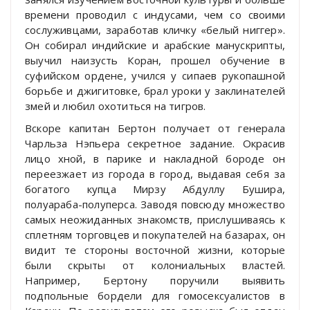
времени проводил с индусами, чем со своими
сослуживцами, заработав кличку «белый ниггер».
Он собирал индийские и арабские манускрипты,
выучил наизусть Коран, прошел обучение в
суфийском ордене, учился у сипаев рукопашной
борьбе и джигитовке, брал уроки у заклинателей
змей и любил охотиться на тигров.
Вскоре капитан Бертон получает от генерала
Чарльза Нэпьера секретное задание. Окрасив
лицо хной, в парике и накладной бороде он
переезжает из города в город, выдавая себя за
богатого купца Мирзу Абдуллу Бушира,
полуараба-полуперса. Заводя повсюду множество
самых неожиданных знакомств, прислушиваясь к
сплетням торговцев и покупателей на базарах, он
видит те стороны восточной жизни, которые
были скрыты от колониальных властей.
Например, Бертону поручили выявить
подпольные бордели для гомосексуалистов в