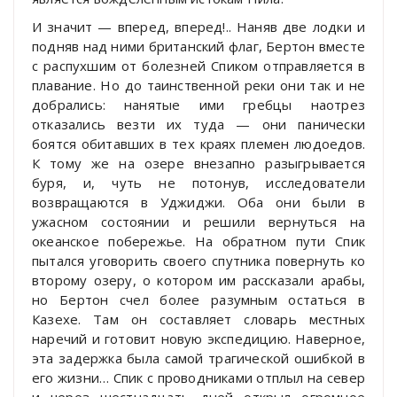
И значит — вперед, вперед!.. Наняв две лодки и
подняв над ними британский флаг, Бертон вместе
с распухшим от болезней Спиком отправляется в
плавание. Но до таинственной реки они так и не
добрались: нанятые ими гребцы наотрез
отказались везти их туда — они панически
боятся обитавших в тех краях племен людоедов.
К тому же на озере внезапно разыгрывается
буря, и, чуть не потонув, исследователи
возвращаются в Уджиджи. Оба они были в
ужасном состоянии и решили вернуться на
океанское побережье. На обратном пути Спик
пытался уговорить своего спутника повернуть ко
второму озеру, о котором им рассказали арабы,
но Бертон счел более разумным остаться в
Казехе. Там он составляет словарь местных
наречий и готовит новую экспедицию. Наверное,
эта задержка была самой трагической ошибкой в
его жизни… Спик с проводниками отплыл на север
и через шестнадцать дней открыл огромное