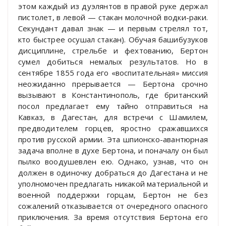
этом каждый из дуэлянтов в правой руке держал
пистолет, в левой — стакан молочной водки-раки.
Секундант давал знак — и первым стрелял тот,
кто быстрее осушал стакан). Обучая башибузуков
дисциплине, стрельбе и фехтованию, Бертон
сумел добиться немалых результатов. Но в
сентябре 1855 года его «воспитательная» миссия
неожиданно прерывается — Бертона срочно
вызывают в Константинополь, где британский
посол предлагает ему тайно отправиться на
Кавказ, в Дагестан, для встречи с Шамилем,
предводителем горцев, яростно сражавшихся
против русской армии. Эта шпионско-авантюрная
задача вполне в духе Бертона, и поначалу он был
пылко воодушевлен ею. Однако, узнав, что он
должен в одиночку добраться до Дагестана и не
уполномочен предлагать никакой материальной и
военной поддержки горцам, Бертон не без
сожалений отказывается от очередного опасного
приключения. За время отсутствия Бертона его