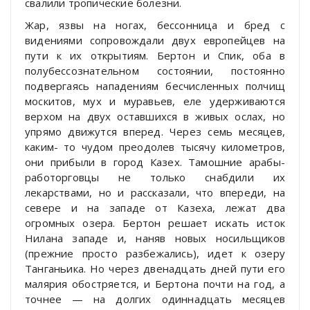
свалили тропические болезни.
Жар, язвы на ногах, бессонница и бред с
видениями сопровождали двух европейцев на
пути к их открытиям. Бертон и Спик, оба в
полубессознательном состоянии, постоянно
подвергаясь нападениям бесчисленных полчищ
москитов, мух и муравьев, еле удерживаются
верхом на двух оставшихся в живых ослах, но
упрямо движутся вперед. Через семь месяцев,
каким- то чудом преодолев тысячу километров,
они прибыли в город Казех. Тамошние арабы-
работорговцы не только снабдили их
лекарствами, но и рассказали, что впереди, на
севере и на западе от Казеха, лежат два
огромных озера. Бертон решает искать исток
Нилана западе и, наняв новых носильщиков
(прежние просто разбежались), идет к озеру
Танганьика. Но через двенадцать дней пути его
малярия обостряется, и Бертона почти на год, а
точнее — на долгих одиннадцать месяцев