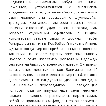
подвластный англичанам Кабул. Из тысяч
беженцев, устремившихся к английским
владениям на юге, до Аллахабада дошел лишь
один человек они рассказал о случившейся
трагедии. Британская империя приготовилась
нанести ответный удар. Отец Бертона, сам
когда-то служивший офицером в Индии,
использовал старые связи и добился, чтобы
Ричарда зачислили в Бомбейский пехотный полк.
Однако, когда Бертон прибыл в Индию, военная
кампания на севере страны уже закончилась.
Вместе с этим известием рухнули и надежды
Бертона на быструю военную карьеру. Он взялся
за изучение местных языков. Занимаясь по 12
часов в сутки, через 5 месяцев Бертон блестяще
сдал экзамен по хиндустани (диалект хинди) и
был назначен переводчиком. В следующие
полтора года он выучил еще семь местных
языков — словно оправдываясь перед самим
собой за провалы в Оксфорде. Бертон серьезно
занялся изучением восточной культуры и больше