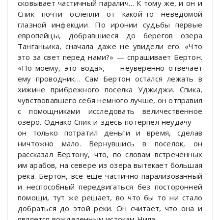
сковывает частичный паралич… К тому же, и он и
Спик почти ослепли от какой-то неведомой
глазной инфекции. По иронии судьбы первые
европейцы, добравшиеся до берегов озера
Танганьика, сначала даже не увидели его. «Что
это за свет перед нами?» — спрашивает Бертон.
«По-моему, это вода», — неуверенно отвечает
ему проводник… Сам Бертон остался лежать в
хижине прибрежного поселка Уджиджи. Спика,
чувствовавшего себя немного лучше, он отправил
с помощниками исследовать величественное
озеро. Однако Спик и здесь потерпел неудачу —
он только потратил деньги и время, сделав
ничтожно мало. Вернувшись в поселок, он
рассказал Бертону, что, по словам встреченных
им арабов, на севере из озера вытекает большая
река. Бертон, все еще частично парализованный
и неспособный передвигаться без посторонней
помощи, тут же решает, во что бы то ни стало
добраться до этой реки. Он считает, что она и
является вожделенным истокам Нила.