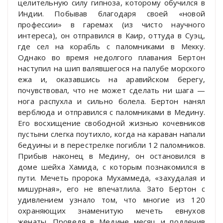
целительную силу гипноза, которому обучился в
Индии. Побывав благодаря своей «новой
профессии» в гаремах (из чисто научного
интереса), он отправился в Каир, оттуда в Суэц,
где сел на корабль с паломниками в Мекку.
Однако во время недолгого плавания Бертон
наступил на шип валявшегося на палубе морского
ежа и, оказавшись на аравийском берегу,
почувствовал, что не может сделать ни шага —
нога распухла и сильно болела. Бертон нанял
верблюда и отправился с паломниками в Медину.
Его восхищение свободной жизнью кочевников
пустыни слегка поутихло, когда на караван напали
бедуины и в перестрелке погибли 12 паломников.
Прибыв наконец в Медину, он остановился в
доме шейха Хамида, с которым познакомился в
пути. Мечеть пророка Мухаммеда, «захудалая и
мишурная», его не впечатлила. Зато Бертон с
удивлением узнало том, что многие из 120
охраняющих знаменитую мечеть евнухов
женаты. Проведя в Медине месяц и подлечив