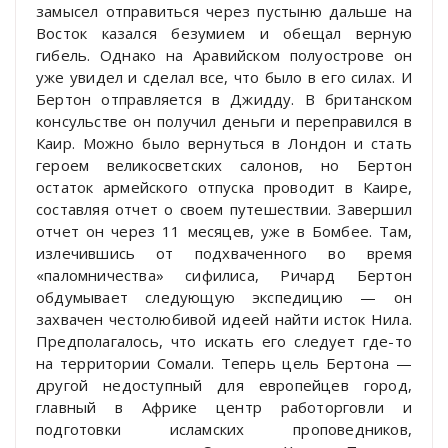
замысел отправиться через пустыню дальше на
Восток казался безумием и обещал верную
гибель. Однако на Аравийском полуострове он
уже увидел и сделал все, что было в его силах. И
Бертон отправляется в Джидду. В британском
консульстве он получил деньги и переправился в
Каир. Можно было вернуться в Лондон и стать
героем великосветских салонов, но Бертон
остаток армейского отпуска проводит в Каире,
составляя отчет о своем путешествии. Завершил
отчет он через 11 месяцев, уже в Бомбее. Там,
излечившись от подхваченного во время
«паломничества» сифилиса, Ричард Бертон
обдумывает следующую экспедицию — он
захвачен честолюбивой идеей найти исток Нила.
Предполагалось, что искать его следует где-то
на территории Сомали. Теперь цель Бертона —
другой недоступный для европейцев город,
главный в Африке центр работорговли и
подготовки исламских проповедников,