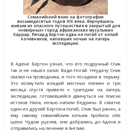
Сомалийский воин на фотографии
восьмидесятых годов ХIХ века. Вернувшись
живым из опасного путешествия в закрытый для
«неверных» город африканских мусульман
Харрар, Ричард Бертон едва не погиб от копий
кочевников, напавших ночью на лагерь
экспедиции.
В Адене Бертон узнал, что его подручный Спик
так и не нашел оазис Вади-Ногай. Неудачу Сник
свалил на проводника, и того посадили в тюрьму.
Это возмутило вождей местных племен и три
месяца спустя привело к трагедии: на лагерь
экспедиции, готовившейся двинуться на поиски
истоков Нила, ночью напали бедуины. В схватке
один из друзей Бертона погиб, Спик был ранен, а
ему самому сомалийским копьем пробило обе
щеки. Чудом уцелев, они добрались до Адена и
отправились на лечение в Англию.