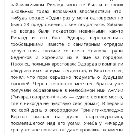
пай-мальчиком Ричард явно не был и о своих
школьных годах вспоминал впоследствии что-
нибудь вроде: «Один раз у меня одновременно
было 23 предложения, с кем подраться». Забавы
не всегда были по-детски невинными: как-то
Ричард и его брат Эдвард, переодевшись
гробовщиками, вместе с санитарным отрядом
целую ночь свозили со всего Неаполя трупы
бедняков и хоронили их в яме за городом.
Наконец полиция арестовала Эдварда в компании
обкурившихся опиума студентов, и Бертон-отец
понял, что пора серьезно подумать о будущем
сыновей. Через несколько месяцев братья уже
получали образование в нелюбимой ими Англии
(Ричард говорил: «Англия — единственное место,
где я никогда не чувствую себя дома»). В первый
же свой день в оксфордском Тринити-колледже
Бертон вызвал на дуэль старшекурсника,
посмеявшегося над его усами. Учеба у Ричарда
сразу же «не пошла»: он даже провалил экзамены