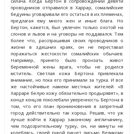
силача. Когда Бертон в сопровождении девяти
проводников отправился в Харрар, сомалийские
бедуины уговаривали его остаться в их племенах,
предлагая ему много жен и иные блага. Но
Бертон, кажется, был увлечен только охотой на
слонов и львов и на уговоры не поддавался. Тем
более что, расспрашивая своих проводников о
жизни в здешних краях, он не переставал
поражаться жестокости сомалийских обычаев.
Например, принято было пронзать живот
беременной жены врага, чтобы не родился
мститель. Светлая кожа Бертона привлекала
внимание, но пока его принимали за турка. И все
же настойчивые намеки местных жителей: «В
Харраре белую кожу обязательно продырявят», в
конце концов поколебали уверенность Бертона в
том, что его план проникновения в запретный
город действительно так хорош. Решив, что уж
лучше войти в Харрар законному англичанину,
чем подозрительному турку, он, ни минуты не
колеблясь, своей рукой пишет письмо Великому