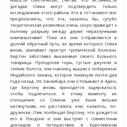
догадки Спика могут подтвердить только
исследования этого района. Кто в тот момент мог
предположить, что эта, казалось бы, сугубо
теоретическая размолвка очень скоро приведет к
полному разрыву между двумя неразлучными
компаньонами? Пока же они отправляются в
долгий обратный путь, во время которого Спика
вновь сваливает приступ тропической болезни.
Бертон заботливо выхаживал своего больного
товарища. Преодолев горы, густые джунгли и
топкие болота, они наконец вышли к побережью
Индийского океана, которое покинули почти два
года назад. Из Занзибара они отплывают в Аден,
где Бертону вновь приходится задержаться,
чтобы подлечиться. К этому моменту их
отношения со Спиком уже были весьма
натянутыми, но расстались они, казалось, по-
дружески. Спик пообещал Бертону, что дождется
его в Лондоне и они выступят с совместным
докладом о путешествии в Королевском