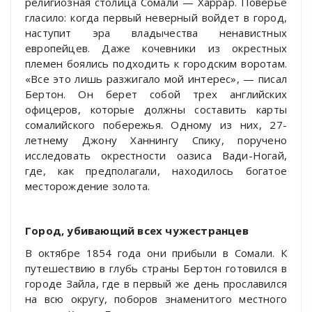
религиозная столица Сомали — Харрар. Поверье
гласило: когда первый неверный войдет в город,
наступит эра владычества ненавистных
европейцев. Даже кочевники из окрестных
племен боялись подходить к городским воротам.
«Все это лишь разжигало мой интерес», — писал
Бертон. Он берет собой трех английских
офицеров, которые должны составить карты
сомалийского побережья. Одному из них, 27-
летнему Джону Ханнингу Спику, поручено
исследовать окрестности оазиса Вади-Ногай,
где, как предполагали, находилось богатое
месторождение золота.
Город, убивающий всех чужестранцев
В октябре 1854 года они прибыли в Сомали. К
путешествию в глубь страны Бертон готовился в
городе Зайла, где в первый же день прославился
на всю округу, поборов знаменитого местного