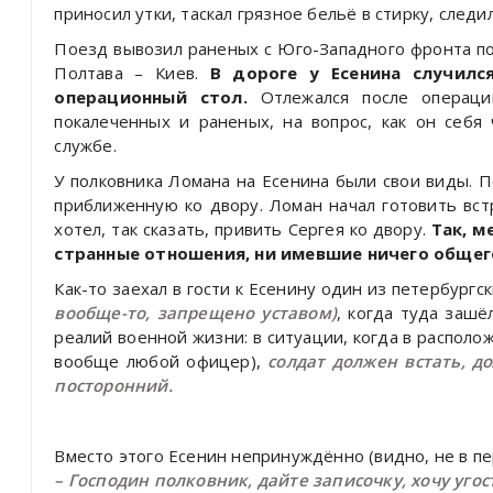
приносил утки, таскал грязное бельё в стирку, след
Поезд вывозил раненых с Юго-Западного фронта п
Полтава – Киев.
В дороге у Есенина случилс
операционный стол.
Отлежался после операции
покалеченных и раненых, на вопрос, как он себя 
службе.
У полковника Ломана на Есенина были свои виды. П
приближенную ко двору. Ломан начал готовить вст
хотел, так сказать, привить Сергея ко двору.
Так, м
странные отношения, ни имевшие ничего общег
Как-то заехал в гости к Есенину один из петербург
вообще-то, запрещено уставом)
, когда туда зашё
реалий военной жизни: в ситуации, когда в распол
вообще любой офицер),
солдат должен встать, д
посторонний.
Вместо этого Есенин непринуждённо (видно, не в пе
– Господин полковник, дайте записочку, хочу угос