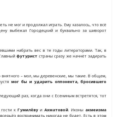
еть не мог и продолжал играть. Ему казалось, что всё
сцену выбежал Городецкий и буквально за шиворот
евшими набрать вес в те годы литераторами. Так, в
 Главный
футурист
страны сразу же начнёт задирать
 внятного – мол, мы деревенские, мы такие. В общем,
спустя
мог бы и ударить оппонента, бросившего
следующий раз, когда они с Есениным встретятся, тот
 гости к
Гумилёву
и
Ахматовой
. Иконы
акмеизма
 всерьёз воспринимать никогда не будет. Есть в этом