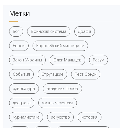
Метки
Бог
Воинская система
Драфа
Евреи
Европейский мистицизм
Закон Украины
Олег Мальцев
Разум
События
Стругацкие
Тест Сонди
адвокатура
академик Попов
дестреза
жизнь человека
журналистика
искусство
история