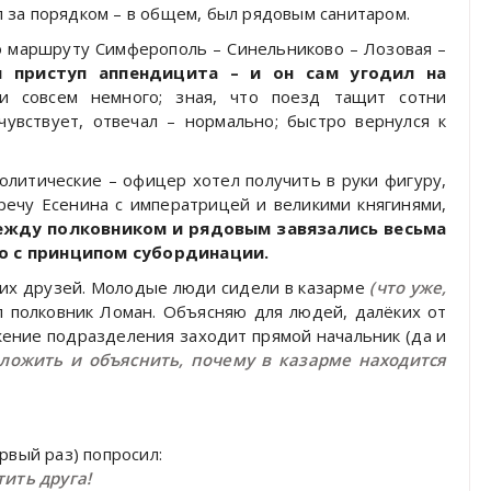
ил за порядком – в общем, был рядовым санитаром.
о маршруту Симферополь – Синельниково – Лозовая –
я приступ аппендицита – и он сам угодил на
 совсем немного; зная, что поезд тащит сотни
чувствует, отвечал – нормально; быстро вернулся к
олитические – офицер хотел получить в руки фигуру,
речу Есенина с императрицей и великими княгинями,
ежду полковником и рядовым завязались весьма
о с принципом субординации.
ских друзей. Молодые люди сидели в казарме
(что уже,
л полковник Ломан. Объясняю для людей, далёких от
ожение подразделения заходит прямой начальник (да и
оложить и объяснить, почему в казарме находится
рвый раз) попросил:
тить друга!