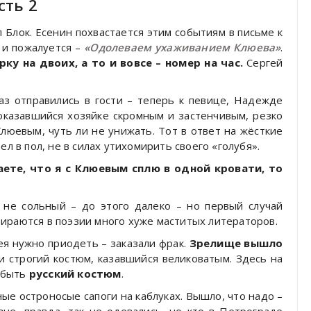
сть 2
 Блок. Есенин похвастается этим событиям в письме к
 и пожалуется –
«Одолеваем ухаживанием Клюева»
.
ку на двоих, а то и вовсе – номер на час.
Сергей
аз отправились в гости – теперь к певице, Надежде
показавшийся хозяйке скромным и застенчивым, резко
люевым, чуть ли не унижать. Тот в ответ на жёсткие
л в пол, не в силах утихомирить своего «голубя».
аете, что я с Клюевым сплю в одной кровати, то
 не сольный – до этого далеко – но первый случай
ираются в поэзии много хуже маститых литераторов.
я нужно приодеть – заказали фрак.
Зрелище вышло
 и строгий костюм, казавшийся великоватым. Здесь на
обыть
русский костюм
.
ые остроносые сапоги на каблуках. Вышло, что надо –