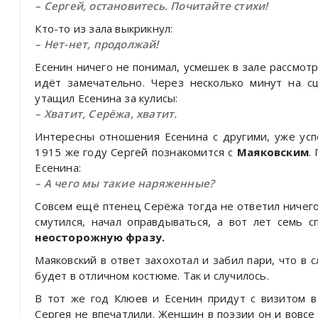
– Сергей, остановитесь. Почитайте стихи!
Кто-то из зала выкрикнул:
– Нет-нет, продолжай!
Есенин ничего не понимал, усмешек в зале рассмотр
идёт замечательно. Через несколько минут на 
утащил Есенина за кулисы:
– Хватит, Серёжа, хватит.
Интересны отношения Есенина с другими, уже усп
1915 же году Сергей познакомится с
Маяковским
.
Есенина:
– А чего мы такие наряженные?
Совсем ещё птенец Серёжа тогда не ответил ничего
смутился, начал оправдываться, а вот лет семь 
неосторожную фразу.
Маяковский в ответ захохотал и забил пари, что в 
будет в отличном костюме. Так и случилось.
В тот же год Клюев и Есенин придут с визитом в
Сергея не впечатлили. Женщин в поэзии он и вовсе