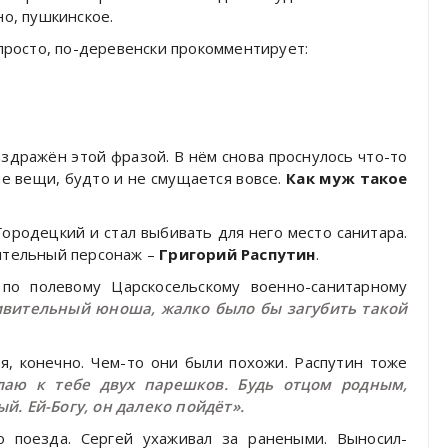
но, пушкинское.
 просто, по-деревенски прокомментирует:
аздражён этой фразой. В нём снова проснулось что-то
ие вещи, будто и не смущается вовсе.
Как муж такое
Городецкий и стал выбивать для него место санитара.
вительный персонаж –
Григорий Распутин
.
 по полевому Царскосельскому военно-санитарному
дивительный юноша, жалко было бы загубить такой
бя, конечно. Чем-то они были похожи. Распутин тоже
лаю к тебе двух парешков. Будь отцом родным,
й. Ей-Богу, он далеко пойдёт».
го поезда. Сергей ухаживал за ранеными. Выносил-