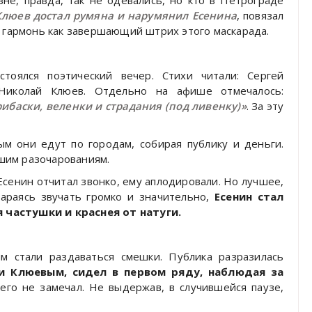
не, правда, так не одевались, но кто в Петрограде
Клюев достал румяна и нарумянил Есенина
, повязал
с гармонь как завершающий штрих этого маскарада.
стоялся поэтический вечер. Стихи читали: Сергей
 Николай Клюев. Отдельно на афише отмечалось:
ибаски, веленки и страдания (под ливенку)»
. За эту
ым они едут по городам, собирая публику и деньги.
шим разочарованиям.
 Есенин отчитал звонко, ему аплодировали. Но лучшее,
тараясь звучать громко и значительно,
Есенин стал
 частушки и краснея от натуги.
м стали раздаваться смешки. Публика разразилась
и Клюевым, сидел в первом ряду, наблюдая за
чего не замечал. Не выдержав, в случившейся паузе,