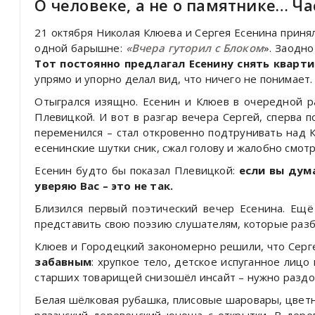
О человеке, а не о памятнике… Ча
21 октября Николая Клюева и Сергея Есенина принял
одной барышне:
«Вчера гуторил с Блоком
». Заодно
Тот постоянно предлагал Есенину снять квартир
упрямо и упорно делал вид, что ничего не понимает.
Отыгрался изящно. Есенин и Клюев в очередной р
Плевицкой. И вот в разгар вечера Сергей, сперва 
переменился – стал откровенно подтрунивать над К
есенинские шутки сник, сжал голову и жалобно смотре
Есенин будто бы показал Плевицкой:
если вы дум
уверяю Вас – это не так.
Близился первый поэтический вечер Есенина. Ещё
представить свою поэзию слушателям, которые разб
Клюев и Городецкий закономерно решили, что Серге
забавным
: хрупкое тело, детское испуганное лицо
старших товарищей снизошёл инсайт – нужно разд
Белая шёлковая рубашка, плисовые шаровары, цветн