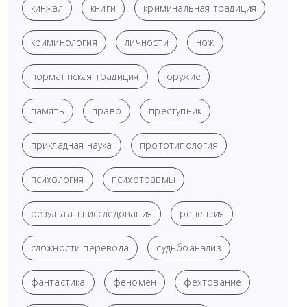
кинжал
книги
криминальная традиция
криминология
личности
нож
норманнская традиция
оружие
память
право
преступник
прикладная наука
прототипология
психология
психотравмы
результаты исследования
рецензия
сложности перевода
судьбоанализ
фантастика
феномен
фехтование