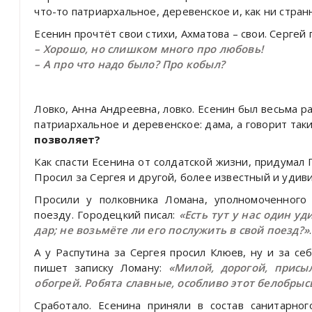
что-то патриархальное, деревенское и, как ни стран
Есенин прочтёт свои стихи, Ахматова – свои. Сергей
– Хорошо, но слишком много про любовь!
– А про что надо было? Про кобыл?
Ловко, Анна Андреевна, ловко. Есенин был весьма р
патриархальное и деревенское: дама, а говорит так
позволяет?
Как спасти Есенина от солдатской жизни, придумал 
Просил за Сергея и другой, более известный и уди
Просили у полковника Ломана, уполномоченного
поезду. Городецкий писал:
«Есть тут у нас один у
дар; не возьмёте ли его послужить в свой поезд?»
.
А у Распутина за Сергея просил Клюев, ну и за се
пишет записку Ломану:
«Милой, дорогой, присы
обогрей. Робята славные, особливо этот белобрысы
Сработало. Есенина приняли в состав санитарно