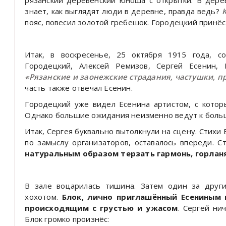
рязанский деревенский юноша с открытки. В дерев
знает, как выглядят люди в деревне, правда ведь?
пояс, повесил золотой гребешок. Городецкий принё
Итак, в воскресенье, 25 октября 1915 года, со
Городецкий, Алексей Ремизов, Сергей Есенин,
«Рязанские и заонежские страдания, частушки, пр
часть также отвечал Есенин.
Городецкий уже видел Есенина артистом, с котор
Однако большие ожидания неизменно ведут к боль
Итак, Сергея буквально вытолкнули на сцену. Стихи
по замыслу организаторов, оставалось впереди. С
натуральным образом терзать гармонь, горланя
В зале воцарилась тишина. Затем один за други
хохотом.
Блок, лично приглашённый Есениным 
происходящим с грустью и ужасом
. Сергей ни
Блок громко произнёс: