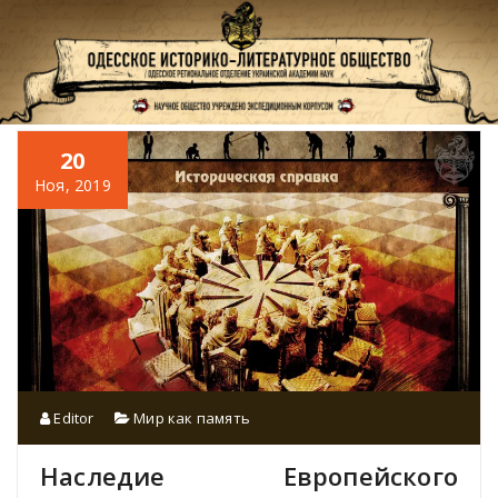
Перейти
к
содержимому
20
Ноя, 2019
Editor
Мир как память
Наследие Европейского