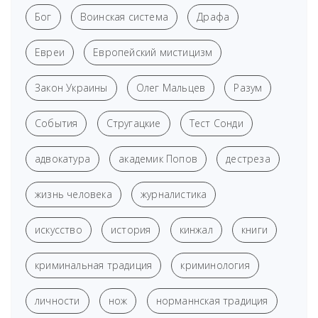
Бог
Воинская система
Драфа
Евреи
Европейский мистицизм
Закон Украины
Олег Мальцев
Разум
События
Стругацкие
Тест Сонди
адвокатура
академик Попов
дестреза
жизнь человека
журналистика
искусство
история
кинжал
книги
криминальная традиция
криминология
личности
нож
норманнская традиция