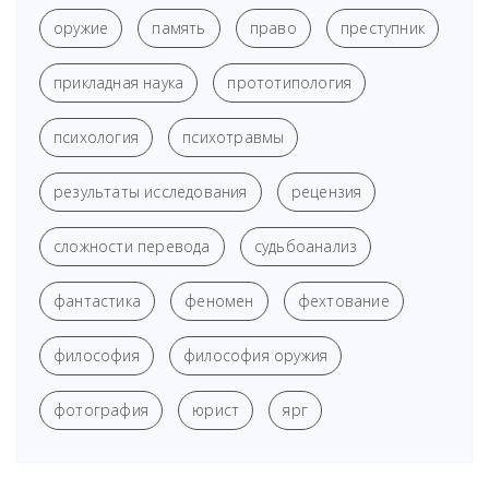
оружие
память
право
преступник
прикладная наука
прототипология
психология
психотравмы
результаты исследования
рецензия
сложности перевода
судьбоанализ
фантастика
феномен
фехтование
философия
философия оружия
фотография
юрист
ярг