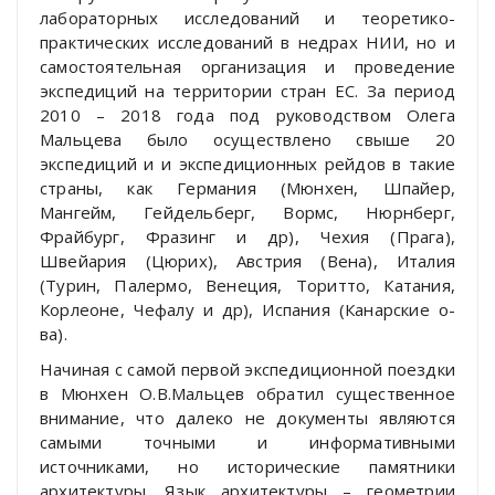
лабораторных исследований и теоретико-
практических исследований в недрах НИИ, но и
самостоятельная организация и проведение
экспедиций на территории стран ЕС. За период
2010 – 2018 года под руководством Олега
Мальцева было осуществлено свыше 20
экспедиций и и экспедиционных рейдов в такие
страны, как Германия (Мюнхен, Шпайер,
Мангейм, Гейдельберг, Вормс, Нюрнберг,
Фрайбург, Фразинг и др), Чехия (Прага),
Швейария (Цюрих), Австрия (Вена), Италия
(Турин, Палермо, Венеция, Торитто, Катания,
Корлеоне, Чефалу и др), Испания (Канарские о-
ва).
Начиная с самой первой экспедиционной поездки
в Мюнхен О.В.Мальцев обратил существенное
внимание, что далеко не документы являются
самыми точными и информативными
источниками, но исторические памятники
архитектуры. Язык архитектуры – геометрии