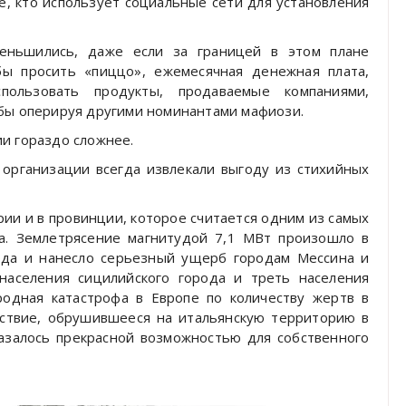
те, кто использует социальные сети для установления
меньшились, даже если за границей в этом плане
обы просить «пиццо», ежемесячная денежная плата,
пользовать продукты, продаваемые компаниями,
 бы оперируя другими номинантами мафиози.
и гораздо сложнее.
 организации всегда извлекали выгоду из стихийных
ии и в провинции, которое считается одним из самых
ка. Землетрясение магнитудой 7,1 МВт произошло в
года и нанесло серьезный ущерб городам Мессина и
населения сицилийского города и треть населения
родная катастрофа в Европе по количеству жертв в
дствие, обрушившееся на итальянскую территорию в
азалось прекрасной возможностью для собственного