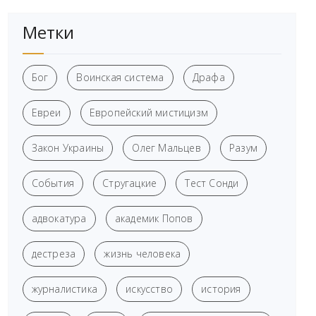
Метки
Бог
Воинская система
Драфа
Евреи
Европейский мистицизм
Закон Украины
Олег Мальцев
Разум
События
Стругацкие
Тест Сонди
адвокатура
академик Попов
дестреза
жизнь человека
журналистика
искусство
история