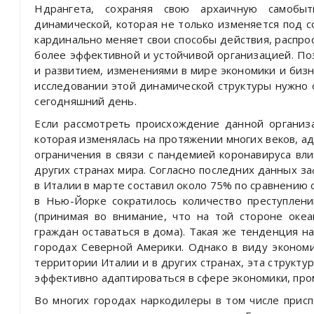
Ндрангета, сохраняя свою архаичную самобытн
динамической, которая не только изменяется под 
кардинально меняет свои способы действия, распро
более эффективной и устойчивой организацией. П
и развитием, изменениями в мире экономики и бизне
исследовании этой динамической структуры нужно
сегодняшний день.
Если рассмотреть происхождение данной организа
которая изменялась на протяжении многих веков, а
ограничения в связи с пандемией коронавируса вл
других странах мира. Согласно последних данных з
в Италии в марте составил около 75% по сравнению 
в Нью-Йорке сократилось количество преступлен
(принимая во внимание, что на той стороне оке
граждан оставаться в дома). Такая же тенденция н
городах Северной Америки. Однако в виду экономи
территории Италии и в других странах, эта структур
эффективно адаптироваться в сфере экономики, про
Во многих городах наркодилеры в том числе присп