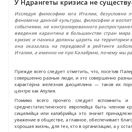
У Ндрангеты кризиса не существу
Исследуя философию юга Италии, безусловно л
феномена данной культуры, философии и воспит
событиями, не контролированного распростране
введения карантина в большинстве стран мира 
кризис и паника должны царить на территории м
она оказалась на передовой в рейтинге забол
Италии, а именно не про Калабрию, почему мы ра
Прежде всего следует отметить, что, посетив Пале
совершенно разные люди, и это совершенно разные
характерна железная дисциплина — таков их пор
центре как Апулия.
Помимо всего прочего следует вспомнить и 
среднестатистического европейца быть членом к
сицилийца или калабрийца это значит принадлеж
уважение в обществе, а главное, обеспечивает благ
хорошая жизнь, для тех, кто в организации, а у ост