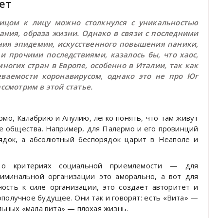
ет
ицом к лицу можно столкнулся с уникальностью
ания, образа жизни. Однако в связи с последними
ния эпидемии, искусственного повышения паники,
и прочими последствиями, казалось бы, что хаос,
ногих стран в Европе, особенно в Италии, так как
еваемости коронавирусом, однако это не про Юг
ссмотрим в этой статье.
рмо, Калабрию и Апулию, легко понять, что там живут
 общества. Например, для Палермо и его провинций
ядок, а абсолютный беспорядок царит в Неаполе и
о критериях социальной приемлемости — для
риминальной организации это аморально, а вот для
ность к силе организации, это создает авторитет и
ополучное будущее. Они так и говорят: есть «Вита» —
альных «мала вита» — плохая жизнь.