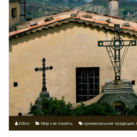
Editor
Мир как память
криминальная традиция
,