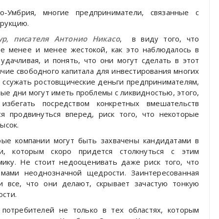
о-Умбрия, многие предприниматели, связанные с
трукцию.
ур, писателя Антонио Никасо
, в виду того, что
се менее и менее жестокой, как это наблюдалось в
удачливая, и понять, что они могут сделать в этот
личие свободного капитала для инвестирования многих
 ссужать ростовщические деньги предпринимателям,
рые дни могут иметь проблемы с ликвидностью, этого,
 избегать посредством конкретных вмешательств
ся продвинуться вперед, риск того, что некоторые
ысок.
орые компании могут быть захвачены кандидатами в
и, которым скоро придется столкнуться с этим
ику. Не стоит недооценивать даже риск того, что
мами неоднозначной щедрости. Заинтересованная
и все, что они делают, скрывает зачастую тонкую
ости.
 потребителей не только в тех областях, которым