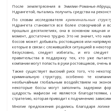
После землетрясения в Эмилии-Романье-Абруцц
Ндрангетой, пытались получить средства на реконс
По словам исследователя
криминальных структ
Ндрангета становится все более сговорчивой и в
прошлых десятилетиях, она в основном хищная и 
момент, достаточно трудно. Это не значит, что на
боссов может добывать ростовщиков или напрямую
которые в связи с сложившейся ситуацией в некото
безусловно, следует избегать, и его следует
правительства в поддержку тех, кто уже пытает
компании могут попасть в руки ростовщиков, очень в
Также существует высокий риск того, что некот
криминальную структуру, особенно те компани
необычайным глобальным воздействием на эконом
некоторые боссы могут заполнить задержки фор
щедрость мафиози не являются благодетелями, 
стратегию, которая приводит к подчинению зависим
Многие предложения родились благодаря логике