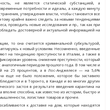
ость, не является статической субстанцией, а
современные потребности и идеалы, а каждую минуту
странения, утверждения власти, чтобы становится все
оэтому крайне важно следить за новыми тенденциями
са, проводить новые исследования и пр., так как при
 обладать достоверной и актуальной информацией на
ции, то она считается криминальной субкультурой,
даптируясь к новый условиям. Несомненно, введенные
ияют на тенденцию преступности в Италии, а также в
афиксирован уровень снижения преступности, который
с аналогичным периодом прошлого года. В том числе и
ий на 25 процентов, а в Лос-Анджелесе — на 5,6%
ана еще не было положения, которое бы заставило
аблюдается и в Торонто, в Канаде и во многих других
ческого застоя в результате введения карантина на
а вполне способна, как известно из истории, быстро и
мышленности, логистике товаров и прочее.
осабливаются к доставке на дом, которые находятся