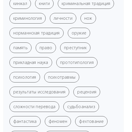
кинжал
книги
криминальная традиция
криминология
личности
нож
норманнская традиция
оружие
память
право
преступник
прикладная наука
прототипология
психология
психотравмы
результаты исследования
рецензия
сложности перевода
судьбоанализ
фантастика
феномен
фехтование