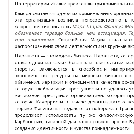
На территории Италии произошли три криминальные 
Камора считается одной из криминальных организа
эта организация возникла непосредственно в К
флорентийский писатель
Марк-Шарль-Франсуа Мони
обозначает гораздо больше, чем ассоциация. Т
или влиянием»
. Сицилийская Мафия стала изв
распространения своей деятельности на крупные э
Ндрангета — это модель бизнеса. Ндрангета, кото
стала одной из самых богатых и влиятельных маф
стороны, заключается в способности импортир
экономические ресурсы на мировых финансовых
обвинения, иерархии и отношения в качестве основ
которую глобализация преступности не удалось у
мафиозной преступной организацией, которая п
которые Каморристи в начале девятнадцатого в
тюрьме Фавиньяны, недалеко от побережья Трапан
продолжает использовать ту же символическую
Карбонерии, типичной для заговорщиков против Б
создания идентичности и чувства принадлежности.