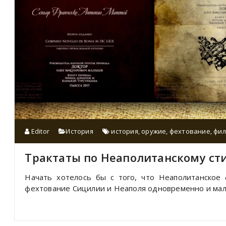
Editor
История
история
,
оружие
,
фехтование
,
фил
Трактаты по Неаполитанскому ст
Начать хотелось бы с того, что Неаполитанское
фехтование Сицилии и Неаполя одновременно и мало