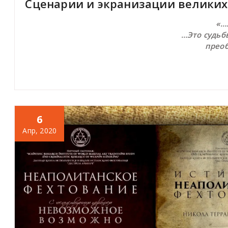
Сценарии и экранизации великих
«…
…Это судьбы
прео
6
Апр, 2020