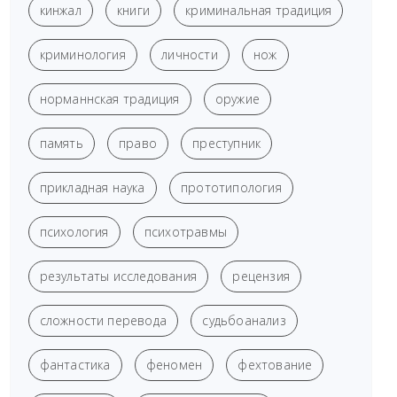
кинжал
книги
криминальная традиция
криминология
личности
нож
норманнская традиция
оружие
память
право
преступник
прикладная наука
прототипология
психология
психотравмы
результаты исследования
рецензия
сложности перевода
судьбоанализ
фантастика
феномен
фехтование