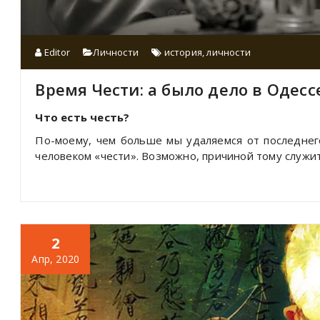
Editor
Личности
история
,
личности
Время Чести: а было дело в Одесс
Что есть честь?
По-моему, чем больше мы удаляемся от последнег
человеком «чести». Возможно, причиной тому служ
2
Апр, 2020