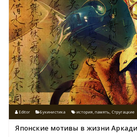
Editor
Букинистика
история
,
память
,
Стругацкие
Японские мотивы в жизни Аркади