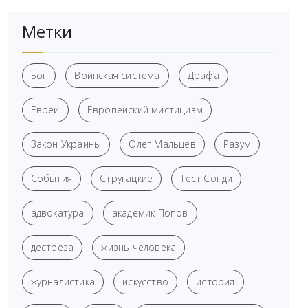
Метки
Бог
Воинская система
Драфа
Евреи
Европейский мистицизм
Закон Украины
Олег Мальцев
Разум
События
Стругацкие
Тест Сонди
адвокатура
академик Попов
дестреза
жизнь человека
журналистика
искусство
история