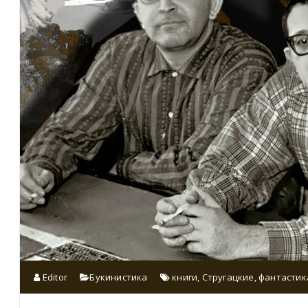
Editor
Букинистика
книги
,
Стругацкие
,
фантастик